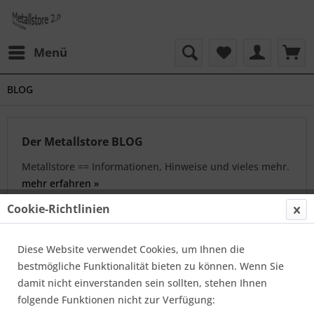
Menü
BLOG
Der Metallstore BLOG
Metallstore == Informationen, Hinweise und vieles mehr.
mehr erfahren »
Cookie-Richtlinien
Filtern
Diese Website verwendet Cookies, um Ihnen die
bestmögliche Funktionalität bieten zu können. Wenn Sie
Toleranzen Kupfer Rundstangen
damit nicht einverstanden sein sollten, stehen Ihnen
Von: Max Langer
20.11.25 00:15
0 Kommentare
folgende Funktionen nicht zur Verfügung: