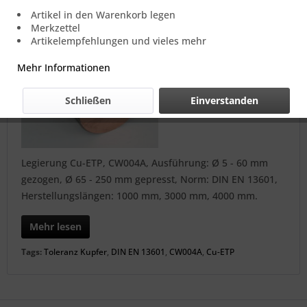
Artikel in den Warenkorb legen
Merkzettel
Artikelempfehlungen und vieles mehr
Mehr Informationen
Schließen
Einverstanden
Legierung Cu-ETP, CW004A, Ausführung: Ø 5 - 60 mm
gezogen, Ø 65 - 250 mm gepresst, Norm: DIN EN 13601,
Herstellungslängen: 1000 mm, 3000 mm, 4000 mm.
Mehr lesen
Tags:
Toleranz Kupfer
,
DIN EN 13601
,
CW004A
,
Cu-ETP