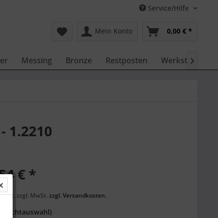
Service/Hilfe
Mein Konto
0,00 € *
er
Messing
Bronze
Restposten
Werkstattbeda

- 1.2210
54 € *
er
preis, zzgl. MwSt.
zzgl. Versandkosten.
(Pflichtauswahl)