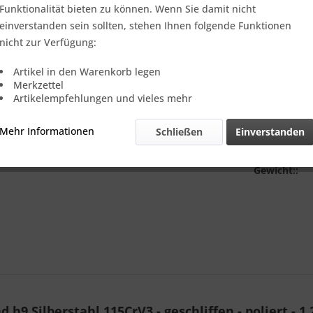
Funktionalität bieten zu können. Wenn Sie damit nicht
1000 mm
einverstanden sein sollten, stehen Ihnen folgende Funktionen
nicht zur Verfügung:
Artikel in den Warenkorb legen
Merkzettel
Artikelempfehlungen und vieles mehr
Vergleic
Mehr Informationen
Schließen
Einverstanden
Referenz:
Theoretisch
Gewicht::
9 Silberstahl 115CrV3 - geschliffen - poliert - 1.