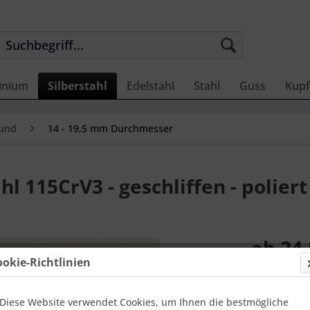
inium
Silberstahl
Edelstahl
Stahl
Guss
Kupf
rund
14 - 19,5 mm Durchmesser
 115CrV3 - geschliffen - poliert 
ab 24,
ookie-Richtlinien
Einheit:
1 Met
Online-Vorteils
Lieferlänge 
Diese Website verwendet Cookies, um Ihnen die bestmögliche