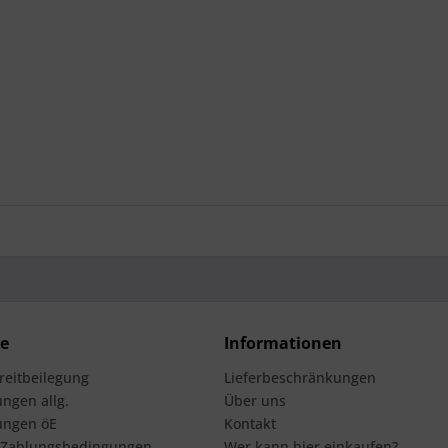
ce
Informationen
treitbeilegung
Lieferbeschränkungen
ngen allg.
Über uns
ungen öE
Kontakt
 Zahlungsbedingungen
Wer kann hier einkaufen?