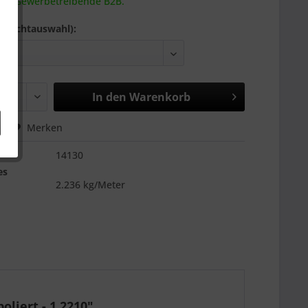
 an Gewerbetreibende B2B.
(Pflichtauswahl):
In den
Warenkorb
hen
Merken
14130
es
2.236 kg/Meter
oliert - 1.2210"