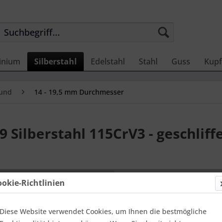
inium
Silberstahl
Edelstahl
Stahl
Guss
Kupf
rund
14 - 19,5 mm Durchmesser
 Silberstahl 115CrV3 - geschliffe
50,42 
ookie-Richtlinien
Einheit:
1 Met
Online-Vorteils
versandfer
Diese Website verwendet Cookies, um Ihnen die bestmögliche