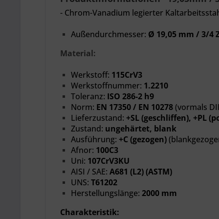
- Chrom-Vanadium legierter Kaltarbeitsstah
Außendurchmesser:
Ø 19,05 mm / 3/4 Z
Material:
Werkstoff:
115CrV3
Werkstoffnummer:
1.2210
Toleranz:
ISO 286-2 h9
Norm:
EN 17350 / EN 10278
(vormals DI
Lieferzustand:
+SL (geschliffen), +PL (po
Zustand:
ungehärtet, blank
Ausführung:
+C (gezogen)
(blankgezoge
Afnor:
100C3
Uni:
107CrV3KU
AISI / SAE:
A681 (L2) (ASTM)
UNS:
T61202
Herstellungslänge:
2000 mm
Charakteristik: