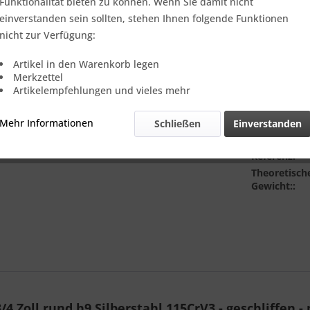
Verkauf nur
Funktionalität bieten zu können. Wenn Sie damit nicht
einverstanden sein sollten, stehen Ihnen folgende Funktionen
Lieferlänge 
nicht zur Verfügung:
Artikel in den Warenkorb legen
Merkzettel
Artikelempfehlungen und vieles mehr
Mehr Informationen
Schließen
Einverstanden
Vergleic
Referenz:
Theoretisch
Gewicht::
Zoll rund h9 Silberstahl 115CrV3 - geschliffen - p