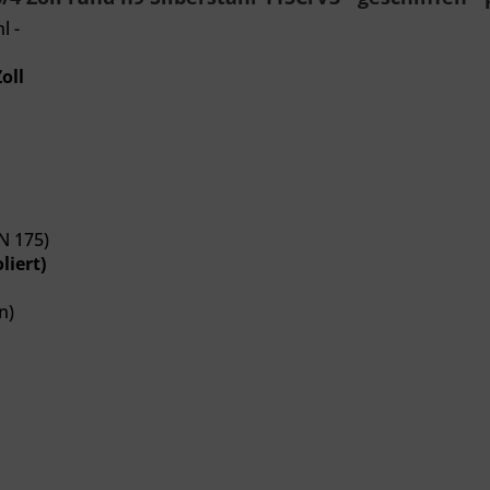
l -
oll
N 175)
liert)
n)