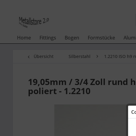
Home
Fittings
Bogen
Formstücke
Alum
Übersicht
Silberstahl
1.2210 ISO h9 
19,05mm / 3/4 Zoll rund h9
poliert - 1.2210
C