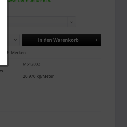
 an Gewerbetreibende B2B.
In den
Warenkorb
hen
Merken
MS12032
es
20,970 kg/Meter