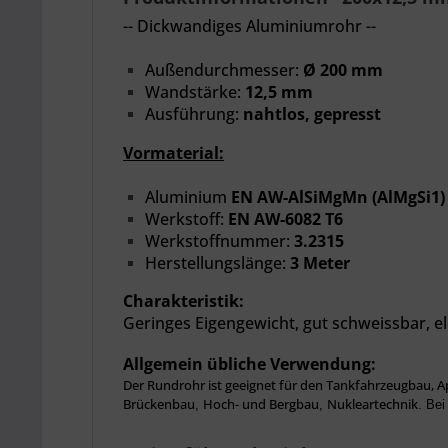
-- Dickwandiges Aluminiumrohr --
Außendurchmesser:
Ø 200 mm
Wandstärke:
12,5 mm
Ausführung:
nahtlos, gepresst
Vormaterial:
Aluminium
EN AW-AlSiMgMn (AlMgSi1)
Werkstoff:
EN AW-6082 T6
Werkstoffnummer:
3.2315
Herstellungslänge:
3 Meter
Charakteristik:
Geringes Eigengewicht,
gut schweissbar, el
Allgemein übliche Verwendung:
Der Rundrohr ist geeignet für den Tankfahrzeugbau, A
Brückenbau
Hoch- und Bergbau
Nukleartechnik
,
,
.
Bei