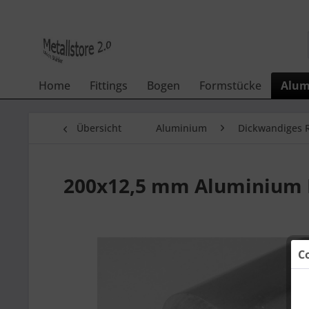
Home
Fittings
Bogen
Formstücke
Alum
Übersicht
Aluminium
Dickwandiges 
200x12,5 mm Aluminium 
C