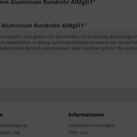
5 mm Aluminium Rundrohr AlMgSi1"
 Aluminium Rundrohr AlMgSi1"
ne Gewähr und gelten nur als Hinweis. Eine Haftung diesbezüglic
 vorbehalten. In Bezug auf Anodisierbarkeit weisen wir darauf hi
dekorativen Bereich übernommen wird. Gleiches gilt für die Korro
ce
Informationen
treitbeilegung
Lieferbeschränkungen
ngen allg.
Über uns