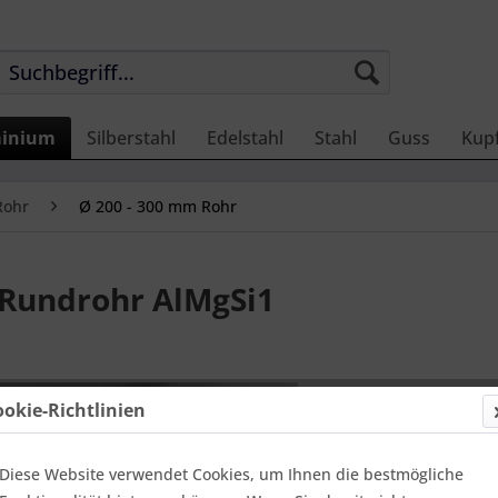
inium
Silberstahl
Edelstahl
Stahl
Guss
Kup
Rohr
Ø 200 - 300 mm Rohr
Rundrohr AlMgSi1
567,23
ookie-Richtlinien
Einheit:
1 Met
Online-Vorteils
versandfer
Diese Website verwendet Cookies, um Ihnen die bestmögliche