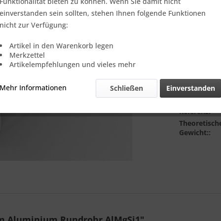
Verkauf nur
Funktionalität bieten zu können. Wenn Sie damit nicht
einverstanden sein sollten, stehen Ihnen folgende Funktionen
Lieferlänge:
nicht zur Verfügung:
Artikel in den Warenkorb legen
Merkzettel
Artikelempfehlungen und vieles mehr
Mehr Informationen
Schließen
Einverstanden
Vergleic
Referenz:
Theoretisch
Gewicht::
m Aluminium Rundrohr AlMgSi1"