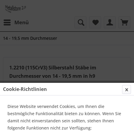
Menü
14 - 19,5 mm Durchmesser
1.2210 (115CrV3) Silberstahl Stäbe im
Durchmesser von 14 - 19,5 mm in h9
Werkzeugstahl in geschliffener, polierter und gezogener
Cookie-Richtlinien
Qualität mit der ISO Toleranz h9, in der Norm EN 17350
/ EN 10278 (vormals DIN 175). Lieferbar in den Längen
Diese Website verwendet Cookies, um Ihnen die
von 1000 mm und 2000 mm.
mehr erfahren »
bestmögliche Funktionalität bieten zu können. Wenn Sie
damit nicht einverstanden sein sollten, stehen Ihnen
folgende Funktionen nicht zur Verfügung:
Topseller