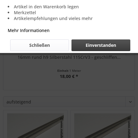
Artikel in den Warenkorb legen
Merkzettel
Artikelempfehlungen und vieles mehr
Mehr Informationen
Schließen
Einverstanden
16mm rund h9 Silberstahl 115CrV3 - geschliffen...
Einheit
1 Meter
18,00 € *