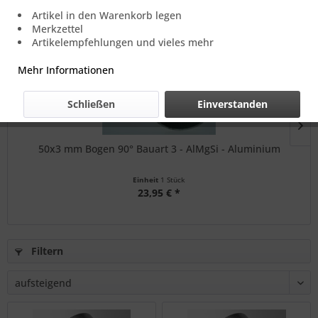
Topseller
Artikel in den Warenkorb legen
Merkzettel
Artikelempfehlungen und vieles mehr
Mehr Informationen
Schließen
Einverstanden
50x3 mm Bogen 90° Bauart 3 - AlMgSi - Aluminium
Einheit
1 Stück
23,95 € *
Filtern