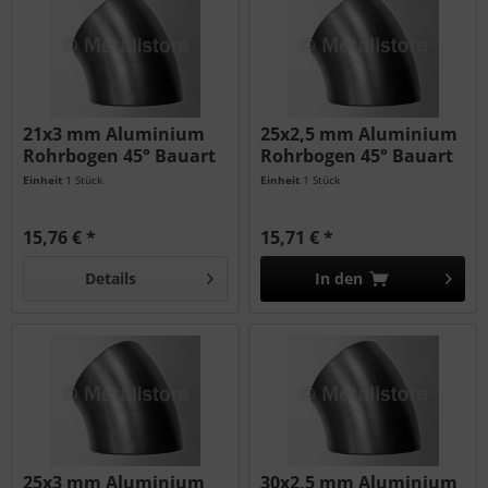
21x3 mm Aluminium
25x2,5 mm Aluminium
Rohrbogen 45° Bauart
Rohrbogen 45° Bauart
3 AlMgSi
3 AlMg3
Einheit
1 Stück
Einheit
1 Stück
15,76 € *
15,71 € *
Details
In den
25x3 mm Aluminium
30x2,5 mm Aluminium