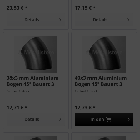
23,53 € *
17,15 € *
Details
Details
38x3 mm Aluminium
40x3 mm Aluminium
Bogen 45° Bauart 3
Bogen 45° Bauart 3
AlMg3
AlMg3
Einheit
1 Stück
Einheit
1 Stück
17,71 € *
17,73 € *
Details
In den