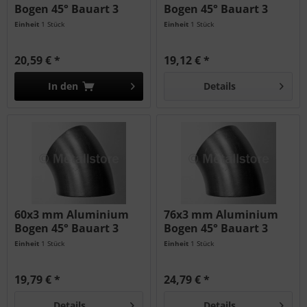
Bogen 45° Bauart 3
Bogen 45° Bauart 3
AlMg3
AlMgSi
Einheit
1 Stück
Einheit
1 Stück
20,59 € *
19,12 € *
In den
Details
60x3 mm Aluminium
76x3 mm Aluminium
Bogen 45° Bauart 3
Bogen 45° Bauart 3
AlMgSi
AlMgSi
Einheit
1 Stück
Einheit
1 Stück
19,79 € *
24,79 € *
Details
Details