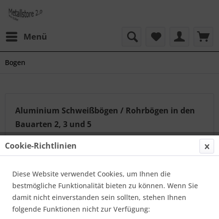
Menü
Bogen
Aluminium Schweißbögen / Rohrbögen in den
Bauarten 2, 3 und 5
Aluminium Schweissbogen, Rohrbogen,
Cookie-Richtlinien
Aluminiumbogen, sind geeignet für den Tankwagenbau,
Schiffs- und Fahrzeugbau, Apparate- und Anlagenbau.
Diese Website verwendet Cookies, um Ihnen die
Wir bieten Schweißbögen mit 45°, 90°, 135° und 180°...
bestmögliche Funktionalität bieten zu können. Wenn Sie
mehr erfahren »
damit nicht einverstanden sein sollten, stehen Ihnen
folgende Funktionen nicht zur Verfügung: