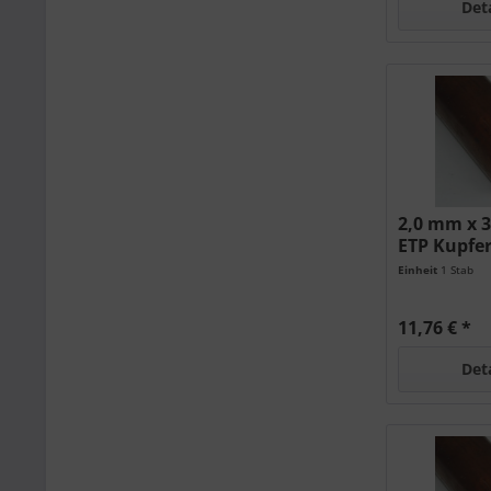
Det
2,0 mm x 
ETP Kupfe
Einheit
1 Stab
11,76 € *
Det