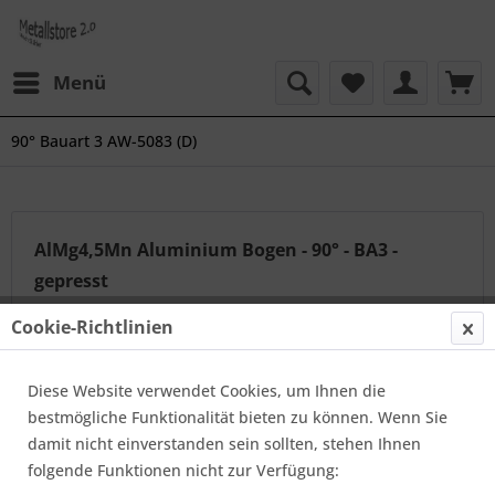
Menü
90° Bauart 3 AW-5083 (D)
AlMg4,5Mn Aluminium Bogen - 90° - BA3 -
gepresst
Eine Übersicht über unsere Long Radius 90° AW-5083
Cookie-Richtlinien
Aluminium Anschweißbögen im Maß von 30 bis 160 mm
nach, soweit nicht anders angegeben in nahtloser ,...
Diese Website verwendet Cookies, um Ihnen die
mehr erfahren »
bestmögliche Funktionalität bieten zu können. Wenn Sie
damit nicht einverstanden sein sollten, stehen Ihnen
folgende Funktionen nicht zur Verfügung:
Topseller