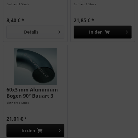
AlMg4,5Mn
AlMg4,5Mn
Einheit
1 Stück
Einheit
1 Stück
8,40 € *
21,85 € *
Details
In den
60x3 mm Aluminium
Bogen 90° Bauart 3
AlMg4,5Mn
Einheit
1 Stück
21,01 € *
In den