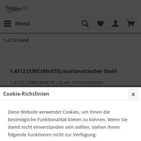
Menü
1.4112 rund
1.4112 (X90CrMoV18) martensitischer Stahl
1.4112 ( X90CrMoV18 ) ist ein nichtrostender,
martensitischer Stahl. Der molybdänhaltige und
Cookie-Richtlinien
vanadiumhaltige Chromstahl verfügt über eine sehr gute
Korrosionsbeständigkeit und eine hohe...
mehr erfahren
Diese Website verwendet Cookies, um Ihnen die
»
bestmögliche Funktionalität bieten zu können. Wenn Sie
damit nicht einverstanden sein sollten, stehen Ihnen
folgende Funktionen nicht zur Verfügung:
Topseller