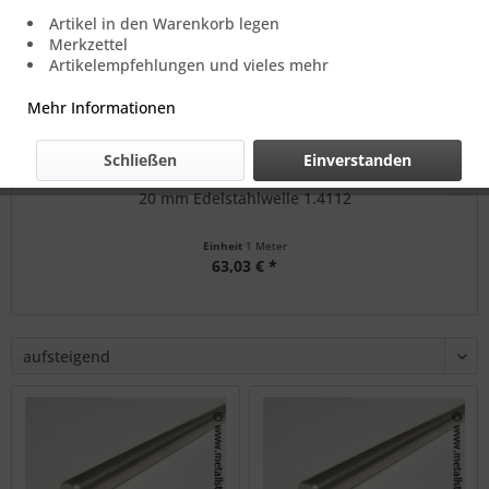
Artikel in den Warenkorb legen
Merkzettel
Artikelempfehlungen und vieles mehr
Mehr Informationen
Schließen
Einverstanden
20 mm Edelstahlwelle 1.4112
Einheit
1 Meter
63,03 € *