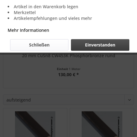
Artikel in den Warenkorb legen
Merkzettel
Artikelempfehlungen und vieles mehr
Mehr Informationen
Schließen
Einverstanden
20 mm CuSn8 CW453K Phosphorbronze rund
Einheit
1 Meter
130,00 € *