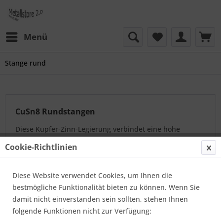
Menü
Stange rund
CuSn8 Rundstangen
Diese Kupfer-Zinn-Legierung verbindet eine hohe
Festigkeit mit guten elektrischen Eigenschaften.Weitere
Cookie-Richtlinien
Vorzüge: bessere Korrosionsbeständigkeit als
Zinnbronzen mit geringen Zinngehalten,...
mehr
Diese Website verwendet Cookies, um Ihnen die
erfahren »
bestmögliche Funktionalität bieten zu können. Wenn Sie
damit nicht einverstanden sein sollten, stehen Ihnen
folgende Funktionen nicht zur Verfügung:
Topseller