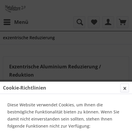
Menü
exzentrische Reduzierung
Exzentrische Aluminium Reduzierung /
Reduktion
Eine Übersicht über unsere exzentrischen Aluminium
Cookie-Richtlinien
Reduzierungen im Maß von 31 bis 711 mm, nahtloser
oder geschweißter Ausführung. Die...
mehr erfahren »
Diese Website verwendet Cookies, um Ihnen die
bestmögliche Funktionalität bieten zu können. Wenn Sie
damit nicht einverstanden sein sollten, stehen Ihnen
Topseller
folgende Funktionen nicht zur Verfügung: