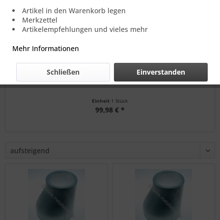
Artikel in den Warenkorb legen
Merkzettel
Artikelempfehlungen und vieles mehr
Mehr Informationen
Schließen
Einverstanden
159 x 108 x 4 mm exzentrische Reduzierung AlMgSi
Einheit
1 Stück
99,98 € *