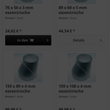
76 x 56 x 3 mm
89 x 60 x 5 mm
exzentrische
exzentrische
Reduzierung AlMgSi
Reduzierung AlMgSi
Einheit
1 Stück
Einheit
1 Stück
24,62 € *
44,54 € *
In den
Details
159 x 89 x 4 mm
159 x 108 x 4 mm
exzentrische
exzentrische
Reduzierung AlMgSi
Reduzierung AlMgSi
Einheit
1 Stück
Einheit
1 Stück
99,98 € *
99,98 € *