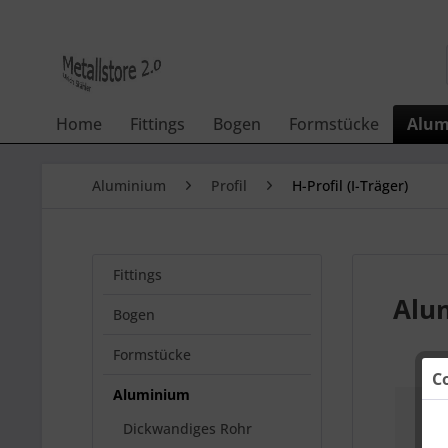
Home
Fittings
Bogen
Formstücke
Alum
Aluminium
Profil
H-Profil (I-Träger)
Fittings
Alum
Bogen
Formstücke
C
Aluminium
Dickwandiges Rohr