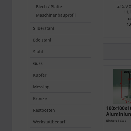
215,9 x
Blech / Platte
11,
Maschinenbauprofil
E
1.
Silberstahl
Edelstahl
Stahl
Guss
Kupfer
Messing
Bronze
100x100x
Restposten
Aluminium
AlMgSi0,5
Einheit
1 Stab
Werkstattbedarf