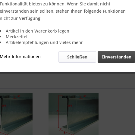
Funktionalität bieten zu können. Wenn Sie damit nicht
einverstanden sein sollten, stehen Ihnen folgende Funktionen
Geeignet für den
Apparate-und Anlagenbau,
Tankfahr
nicht zur Verfügung:
Verfahrenstechnik
. Bei dem Aluminium handelt es sich 
eloxierbare Aluminiumlegierungen.
Diese Aluminiumprofi
Artikel in den Warenkorb legen
Standardlieferprogramm und sind
sofort ab Lager
, bzw.
k
Merkzettel
Artikelempfehlungen und vieles mehr
Mehr Informationen
Schließen
Einverstanden
Die
Versandkosten
werden automatisch nach dem Gewic