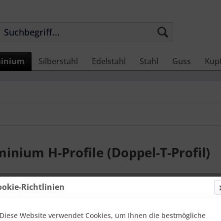
inium
Silberstahl
Edelstahl
Stahl
Guss
Kup
inium H-Profile (Doppel-T-Profil)
ookie-Richtlinien
Eine Übersicht über unsere
Aluminium I-Profile
in
AW-60
AlMgSi1. Die Träger sind in Längen von 6 Meter und 10 Met
Diese Website verwendet Cookies, um Ihnen die bestmögliche