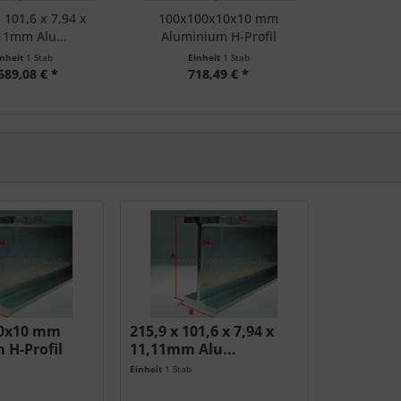
 101,6 x 7,94 x
100x100x10x10 mm
11mm Alu...
Aluminium H-Profil
AlMgSi0,5
inheit
1 Stab
Einheit
1 Stab
689,08 € *
718,49 € *
10x10 mm
215,9 x 101,6 x 7,94 x
 H-Profil
11,11mm Alu...
Einheit
1 Stab