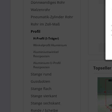
Dünnwandiges Rohr
Walzenrohr
Pneumatik-Zylinder Rohr
Rohr im Zoll-Maß
Profil
H-Profil (I-Träger)
Winkelprofil Aluminium
Aluminiumwinkel
Restposten
Aluminium-U-Profil
Restposten
Topseller
Stange rund
Gussbolzen
Stange flach
Stange vierkant
Stange sechskant
Ronde / Scheibe