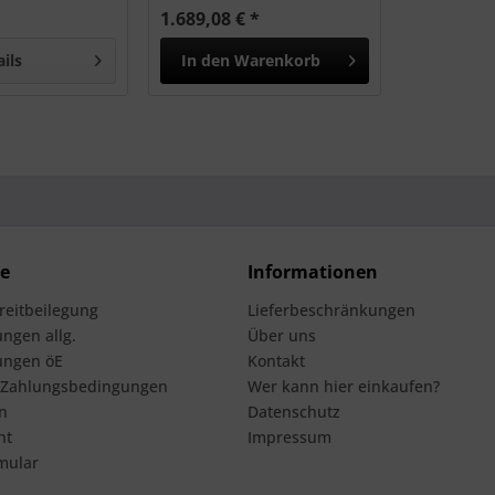
1.689,08 € *
ails
In den
Warenkorb
ce
Informationen
treitbeilegung
Lieferbeschränkungen
ngen allg.
Über uns
ungen öE
Kontakt
 Zahlungsbedingungen
Wer kann hier einkaufen?
n
Datenschutz
ht
Impressum
mular