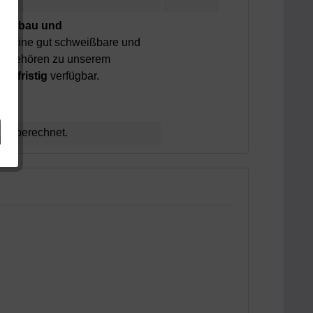
zeugbau und
um eine gut schweißbare und
le gehören zu unserem
urzfristig
verfügbar.
ht berechnet.