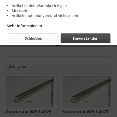
Artikel in den Warenkorb legen
Merkzettel
Artikelempfehlungen und vieles mehr
Mehr Informationen
10 mm rund V4A 1.4571
Schließen
Einverstanden
Einheit
1 Meter
15,88 € *
2 mm rund V4A 1.4571
3 mm rund V4A 1.4571