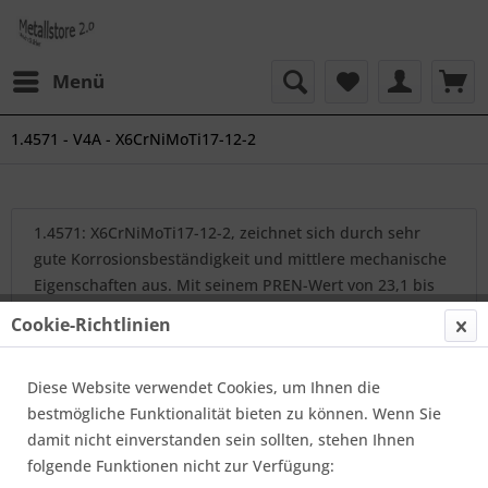
Menü
1.4571 - V4A - X6CrNiMoTi17-12-2
1.4571: X6CrNiMoTi17-12-2, zeichnet sich durch sehr
gute Korrosionsbeständigkeit und mittlere mechanische
Eigenschaften aus. Mit seinem PREN-Wert von 23,1 bis
26,7 besitzt 1.4571 eine sehr gute...
mehr erfahren »
Cookie-Richtlinien
Diese Website verwendet Cookies, um Ihnen die
Topseller
bestmögliche Funktionalität bieten zu können. Wenn Sie
damit nicht einverstanden sein sollten, stehen Ihnen
folgende Funktionen nicht zur Verfügung: