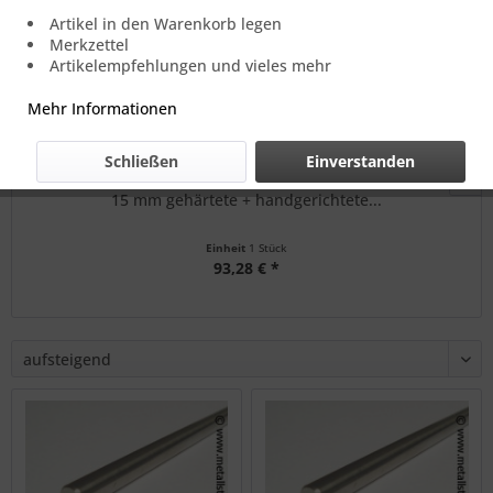
Artikel in den Warenkorb legen
Merkzettel
Artikelempfehlungen und vieles mehr
Mehr Informationen
Schließen
Einverstanden
15 mm gehärtete + handgerichtete...
Einheit
1 Stück
93,28 € *