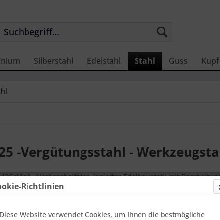
inium
Silberstahl
Edelstahl
Stahl
Guss
Kupf
ahl
25 -Vergütungsstahl - Werkzeugsta
- 42CrMo4 - Vorbearbeiteter, legierter Edelbaustahl mit Bearbeit
ookie-Richtlinien
r Vergütungsstahl.
l hat gute mechanische Eigenschaften. Es ist ein vielseitig einsetzb
Diese Website verwendet Cookies, um Ihnen die bestmögliche