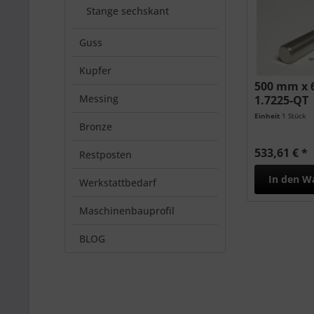
Stange sechskant
Guss
Kupfer
500 mm x 
Messing
1.7225-QT
Einheit
1 Stück
Bronze
533,61 € *
Restposten
In den
W
Werkstattbedarf
Maschinenbauprofil
BLOG