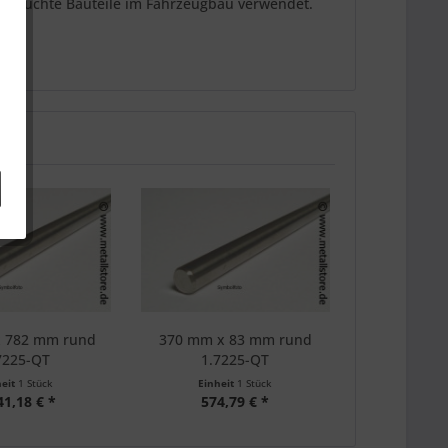
nspruchte Bauteile im Fahrzeugbau verwendet.
 782 mm rund
370 mm x 83 mm rund
7225-QT
1.7225-QT
heit
1 Stück
Einheit
1 Stück
41,18 € *
574,79 € *