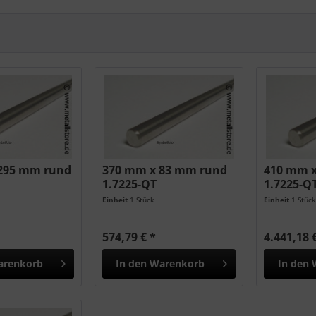
295 mm rund
370 mm x 83 mm rund
410 mm 
1.7225-QT
1.7225-Q
Einheit
1 Stück
Einheit
1 Stüc
574,79 € *
4.441,18 
arenkorb
In den
Warenkorb
In den