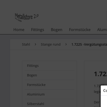
Home
Fittings
Bogen
Formstücke
Alum
Stahl
Stange rund
1.7225 -Vergütungsst
Fittings
1.72
Bogen
Formstücke
1.7225 
C
legierte
Aluminium
Der Stah
Silberstahl