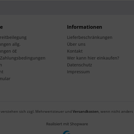
ce
Informationen
treitbeilegung
Lieferbeschränkungen
ngen allg.
Über uns
ungen öE
Kontakt
 Zahlungsbedingungen
Wer kann hier einkaufen?
n
Datenschutz
ht
Impressum
mular
se verstehen sich zzgl. Mehrwertsteuer und
Versandkosten
, wenn nicht anders
Realisiert mit Shopware