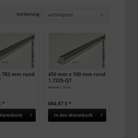
Sortierung:
x 782 mm rund
450 mm x 100 mm rund
T
1.7225-QT
k
Einheit
1 Stück
€ *
684,87 € *
Warenkorb
In den
Warenkorb