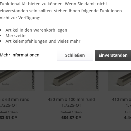
it und großen Anforderungen! Der Stahl wird oftmals für hochbea
Funktionalität bieten zu können. Wenn Sie damit nicht
einverstanden sein sollten, stehen Ihnen folgende Funktionen
nicht zur Verfügung:
Artikel in den Warenkorb legen
Merkzettel
Artikelempfehlungen und vieles mehr
Mehr Informationen
Schließen
Einverstanden
 x 63 mm rund
450 mm x 100 mm rund
410 mm x
.7225-QT
1.7225-QT
1.
nheit
1 Stück
Einheit
1 Stück
Ein
33,61 € *
684,87 € *
4.4