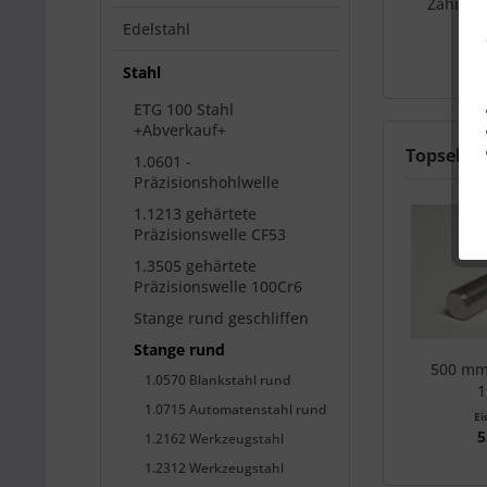
Zähigke
Edelstahl
Stahl
ETG 100 Stahl
+Abverkauf+
Topseller
1.0601 -
Präzisionshohlwelle
1.1213 gehärtete
Präzisionswelle CF53
1.3505 gehärtete
Präzisionswelle 100Cr6
Stange rund geschliffen
Stange rund
500 mm
1.0570 Blankstahl rund
1
1.0715 Automatenstahl rund
Ei
5
1.2162 Werkzeugstahl
1.2312 Werkzeugstahl