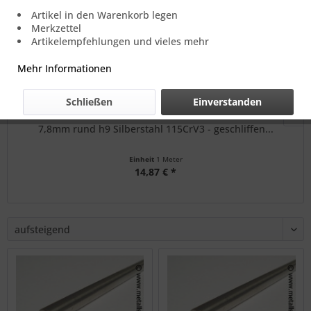
Artikel in den Warenkorb legen
Merkzettel
Artikelempfehlungen und vieles mehr
Mehr Informationen
Schließen
Einverstanden
7,8mm rund h9 Silberstahl 115CrV3 - geschliffen...
Einheit
1 Meter
14,87 € *