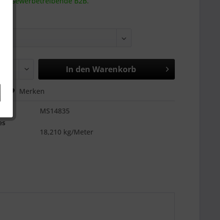
 an Gewerbetreibende B2B.
In den
Warenkorb
hen
Merken
MS14835
es
18,210 kg/Meter