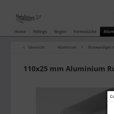
Home
Fittings
Bogen
Formstücke
Alum
Übersicht
Aluminium
Dickwandiges 
110x25 mm Aluminium Ru
C