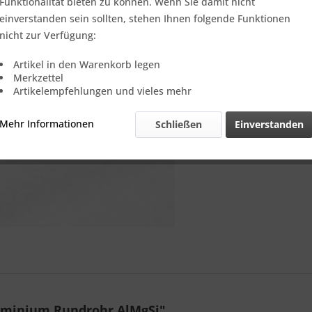
B2B.
Funktionalität bieten zu können. Wenn Sie damit nicht
einverstanden sein sollten, stehen Ihnen folgende Funktionen
nicht zur Verfügung:
Vergleic
Artikel in den Warenkorb legen
Merkzettel
Referenz:
Artikelempfehlungen und vieles mehr
Theoretisch
Gewicht::
Mehr Informationen
Schließen
Einverstanden
uminium Rundrohr AlMgSi"