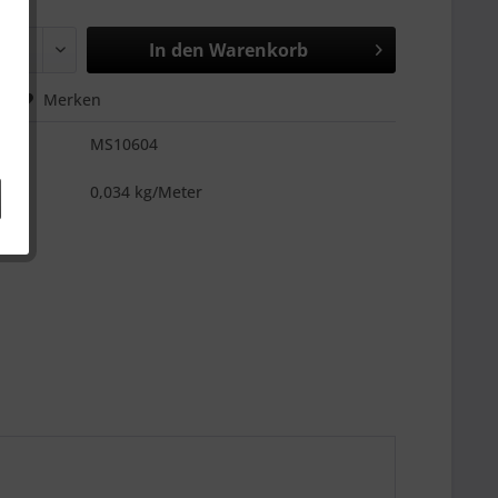
In den
Warenkorb
hen
Merken
MS10604
es
0,034 kg/Meter