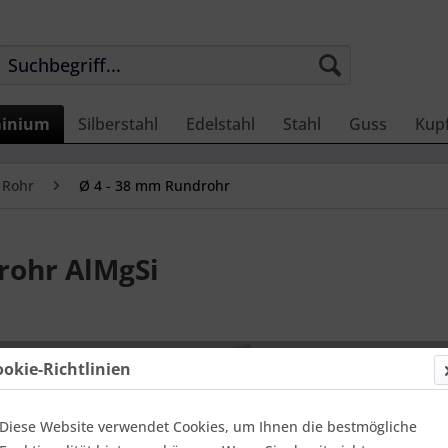
inium
Silberstahl
Edelstahl
Stahl
Guss
Kup
 Rohr
Ø 4 - 38 mm Rundrohr
ohr AlMgSi
9,98 €
ookie-Richtlinien
Einheit:
1 Met
Online-Vorteils
Lieferzei
Diese Website verwendet Cookies, um Ihnen die bestmögliche