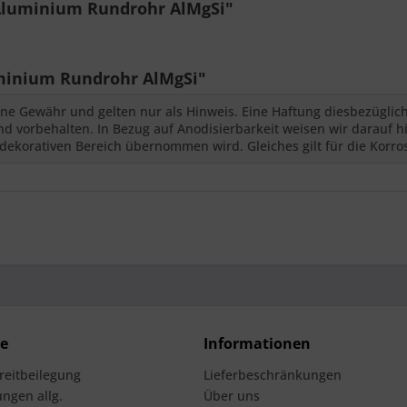
Aluminium Rundrohr AlMgSi"
inium Rundrohr AlMgSi"
ne Gewähr und gelten nur als Hinweis. Eine Haftung diesbezüglic
 vorbehalten. In Bezug auf Anodisierbarkeit weisen wir darauf hi
dekorativen Bereich übernommen wird. Gleiches gilt für die Korro
ce
Informationen
treitbeilegung
Lieferbeschränkungen
ngen allg.
Über uns