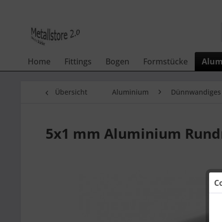
Home
Fittings
Bogen
Formstücke
Alum
Übersicht
Aluminium
Dünnwandiges
5x1 mm Aluminium Rundr
C