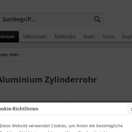
inium
Silberstahl
Edelstahl
Stahl
Guss
Kup
nder Rohr
Aluminium Zylinderrohr
1.018,
ookie-Richtlinien
Einheit:
1 Sta
Online-Vorteils
versandfer
Diese Website verwendet Cookies, um Ihnen die bestmögliche