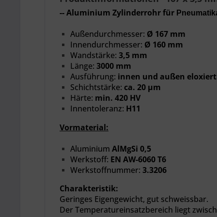
-- Aluminium Zylinderrohr für
Pneumatik
Außendurchmesser:
Ø 167 mm
Innendurchmesser:
Ø 160 mm
Wandstärke:
3,5 mm
Länge:
3000 mm
Ausführung:
innen und außen eloxiert 
Schichtstärke
:
ca. 20 µm
Härte
:
min. 420 HV
Innentoleranz:
H11
Vormaterial:
Aluminium
AlMgSi 0,5
Werkstoff:
EN AW-6060 T6
Werkstoffnummer:
3.3206
Charakteristik:
Geringes Eigengewicht,
gut schweissbar.
Der
Temperatureinsatzbereich liegt zwisch