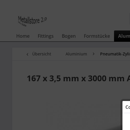
Home
Fittings
Bogen
Formstücke
Alum
Übersicht
Aluminium
Pneumatik-Zyli
167 x 3,5 mm x 3000 mm 
C