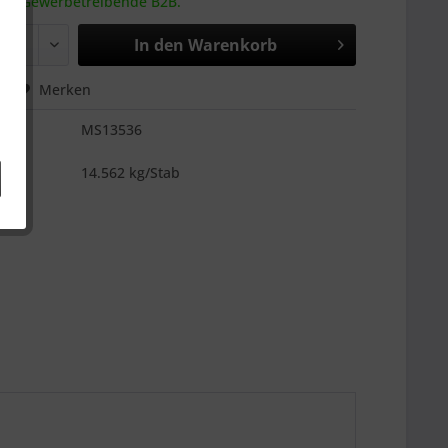
 an Gewerbetreibende B2B.
In den
Warenkorb
hen
Merken
MS13536
es
14.562 kg/Stab