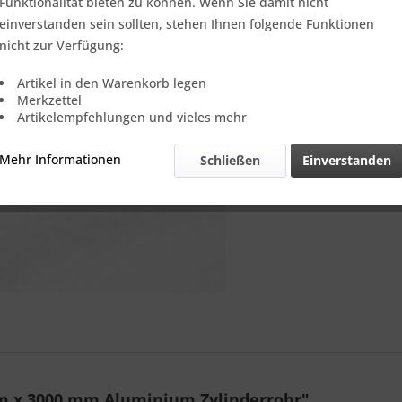
Verkauf nur
Funktionalität bieten zu können. Wenn Sie damit nicht
einverstanden sein sollten, stehen Ihnen folgende Funktionen
nicht zur Verfügung:
Vergleic
Artikel in den Warenkorb legen
Merkzettel
Referenz:
Artikelempfehlungen und vieles mehr
Theoretisch
Gewicht::
Mehr Informationen
Schließen
Einverstanden
mm x 3000 mm Aluminium Zylinderrohr"