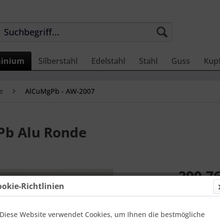
inium
Silberstahl
Edelstahl
Stahl
Guss
Kup
e
AlCuMgPb - AW-2007
b Alu Ronde
290,76
ookie-Richtlinien
Einheit:
1 Stü
Online-Vorteils
versandfer
Diese Website verwendet Cookies, um Ihnen die bestmögliche