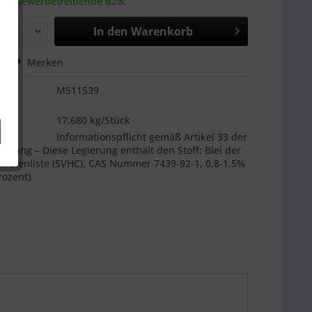
 an Gewerbetreibende B2B.
In den
Warenkorb
hen
Merken
MS11539
es
17,680 kg/Stück
:
Informationspflicht gemäß Artikel 33 der
nung – Diese Legierung enthält den Stoff: Blei der
datenliste (SVHC), CAS Nummer 7439-92-1, 0,8-1,5%
ozent).