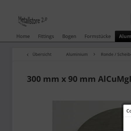
Home
Fittings
Bogen
Formstücke
Alum
Übersicht
Aluminium
Ronde / Scheib
300 mm x 90 mm AlCuMgP
C