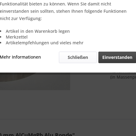
Verkauf nur
Funktionalität bieten zu können. Wenn Sie damit nicht
einverstanden sein sollten, stehen Ihnen folgende Funktionen
nicht zur Verfügung:
Vergleic
Artikel in den Warenkorb legen
Merkzettel
Referenz:
Artikelempfehlungen und vieles mehr
Theoretisch
Gewicht::
Mehr Informationen
Schließen
Einverstanden
Anmerkung:
REACH-Verord
REACH-Kandi
(in Massenpr
90 mm AlCuMgPb Alu Ronde"