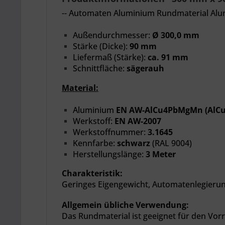
-- Automaten Aluminium Rundmaterial Alu
Außendurchmesser:
Ø 300,0 mm
Stärke (Dicke):
90 mm
Liefermaß (Stärke):
ca. 91 mm
Schnittfläche:
sägerauh
Material:
Aluminium
EN
AW-AlCu4PbMgMn (AlC
Werkstoff:
EN AW-2007
Werkstoffnummer:
3.1645
Kennfarbe:
schwarz
(RAL 9004)
Herstellungslänge:
3 Meter
Charakteristik:
Geringes Eigengewicht, Automatenlegierung
Allgemein übliche Verwendung:
Das Rundmaterial ist geeignet für den Vo