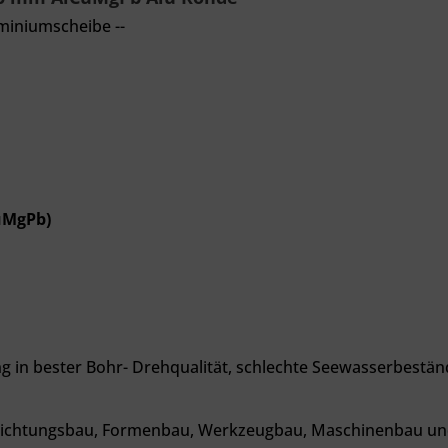
miniumscheibe --
uMgPb)
 in bester Bohr- Drehqualität, schlechte
Seewasserbeständi
rrichtungsbau, Formenbau, Werkzeugbau, Maschinenbau und 