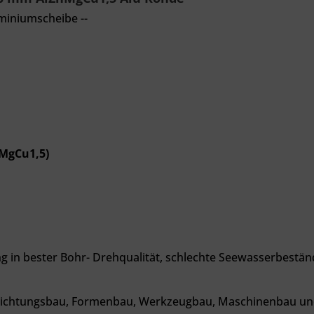
miniumscheibe --
nMgCu1,5)
 in bester Bohr- Drehqualität, schlechte
Seewasserbeständi
rrichtungsbau, Formenbau, Werkzeugbau, Maschinenbau und 