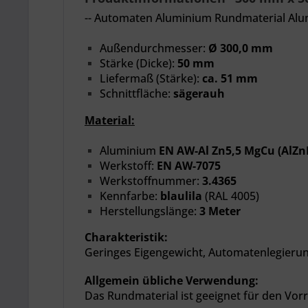
-- Automaten Aluminium Rundmaterial Alu
Außendurchmesser:
Ø 300,0 mm
Stärke (Dicke):
50 mm
Liefermaß (Stärke):
ca. 51 mm
Schnittfläche:
sägerauh
Material:
Aluminium
EN
AW-Al Zn5,5 MgCu (AlZ
Werkstoff:
EN AW-7075
Werkstoffnummer:
3.4365
Kennfarbe:
blaulila
(RAL 4005)
Herstellungslänge:
3 Meter
Charakteristik:
Geringes Eigengewicht, Automatenlegierung
Allgemein übliche Verwendung:
Das Rundmaterial ist geeignet für den Vo