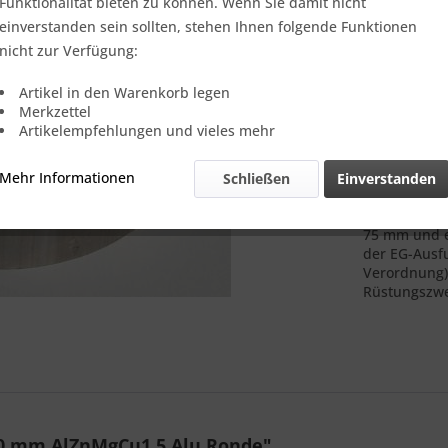
Verkauf nur
Funktionalität bieten zu können. Wenn Sie damit nicht
einverstanden sein sollten, stehen Ihnen folgende Funktionen
nicht zur Verfügung:
Vergleic
Artikel in den Warenkorb legen
Merkzettel
Referenz:
Artikelempfehlungen und vieles mehr
Theoretisch
Gewicht::
Mehr Informationen
Schließen
Einverstanden
Anmerkung:
unterliegen
75 mm und ei
der EG-Ausf
Verordnung).
Rüstungszwe
0 mm AlZnMgCu1,5 Alu Ronde"