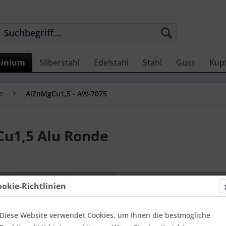
inium
Silberstahl
Edelstahl
Stahl
Guss
Kup
e
AlZnMgCu1,5 - AW-7075
u1,5 Alu Ronde
310,08
ookie-Richtlinien
Einheit:
1 Stü
Online-Vorteils
versandfer
Diese Website verwendet Cookies, um Ihnen die bestmögliche