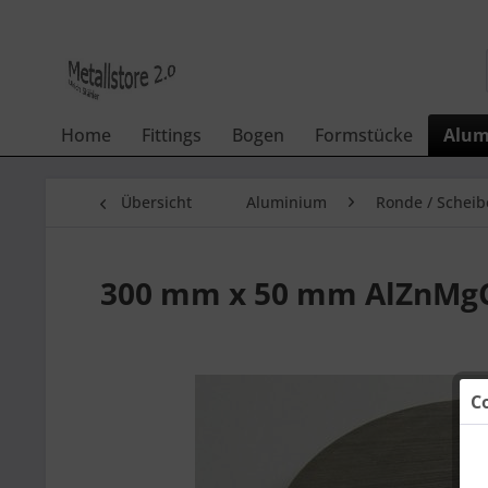
Home
Fittings
Bogen
Formstücke
Alum
Übersicht
Aluminium
Ronde / Scheib
300 mm x 50 mm AlZnMgC
C