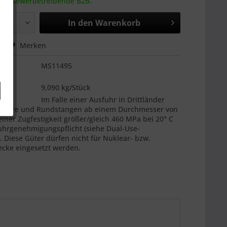
 an Gewerbetreibende B2B.
In den
Warenkorb
hen
Merken
MS11495
es
9,090 kg/Stück
:
Im Falle einer Ausfuhr in Drittländer
 Rohre und Rundstangen ab einem Durchmesser von
ner Zugfestigkeit größer/gleich 460 MPa bei 20° C
uhrgenehmigungspflicht (siehe Dual-Use-
 Diese Güter dürfen nicht für Nuklear- bzw.
cke eingesetzt werden.