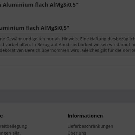
 Aluminium flach AlMgSi0,5"
minium flach AlMgSi0,5"
ne Gewähr und gelten nur als Hinweis. Eine Haftung diesbezüglic
 vorbehalten. In Bezug auf Anodisierbarkeit weisen wir darauf hi
dekorativen Bereich übernommen wird. Gleiches gilt für die Korro
ce
Informationen
treitbeilegung
Lieferbeschränkungen
ngen allg.
Über uns