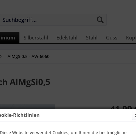
inium
Silberstahl
Edelstahl
Stahl
Guss
Kup
AlMgSi0,5 - AW-6060
h AlMgSi0,5
41,99 
ookie-Richtlinien
Einheit:
1 Met
Online-Vorteils
versandfer
Diese Website verwendet Cookies, um Ihnen die bestmögliche