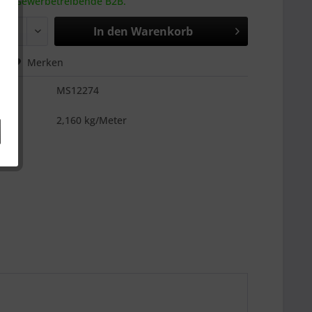
 an Gewerbetreibende B2B.
In den
Warenkorb
hen
Merken
MS12274
es
2,160 kg/Meter