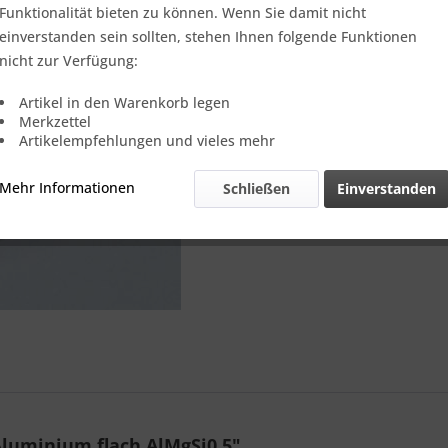
Verkauf nur
Funktionalität bieten zu können. Wenn Sie damit nicht
einverstanden sein sollten, stehen Ihnen folgende Funktionen
nicht zur Verfügung:
Vergleic
Artikel in den Warenkorb legen
Merkzettel
Referenz:
Artikelempfehlungen und vieles mehr
Theoretisch
Gewicht::
Mehr Informationen
Schließen
Einverstanden
luminium flach AlMgSi0,5"