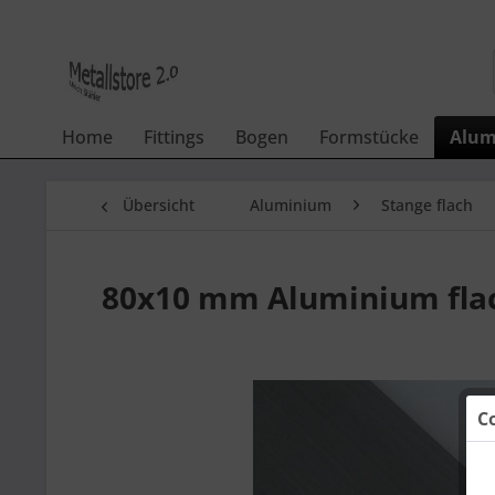
Home
Fittings
Bogen
Formstücke
Alum
Übersicht
Aluminium
Stange flach
80x10 mm Aluminium flac
C