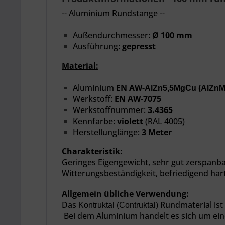
-- Aluminium Rundstange --
Außendurchmesser:
Ø 100 mm
Ausführung:
gepresst
Material:
Aluminium
EN AW-
AlZn5,5MgCu (AlZnM
Werkstoff:
EN AW-7075
Werkstoffnummer:
3.4365
Kennfarbe:
violett
(RAL 4005)
Herstellunglänge:
3 Meter
Charakteristik:
Geringes Eigengewicht, sehr gut zerspanbar
Witterungsbeständigkeit, befriedigend hart
Allgemein übliche Verwendung:
Das
Rundmaterial ist
Kontruktal (Contruktal)
Bei dem Aluminium handelt es sich um ein