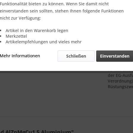
Verkauf nur
Funktionalität bieten zu können. Wenn Sie damit nicht
einverstanden sein sollten, stehen Ihnen folgende Funktionen
nicht zur Verfügung:
Vergleic
Artikel in den Warenkorb legen
Merkzettel
Referenz:
Artikelempfehlungen und vieles mehr
Theoretisch
Gewicht::
Mehr Informationen
Schließen
Einverstanden
Anmerkung:
unterliegen
75 mm und ei
der EG-Ausf
Verordnung).
Rüstungszwe
nd AlZnMgCu1,5 Aluminium"