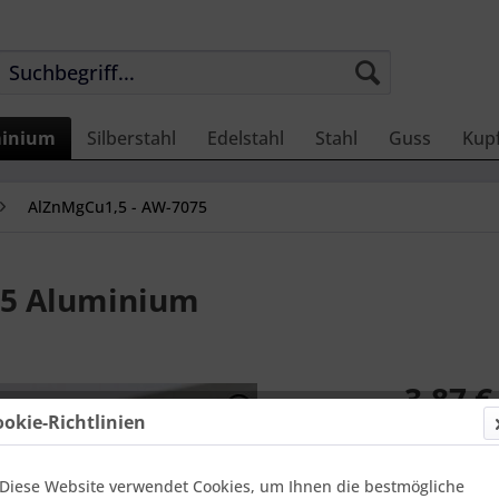
inium
Silberstahl
Edelstahl
Stahl
Guss
Kup
AlZnMgCu1,5 - AW-7075
,5 Aluminium
3,87 €
ookie-Richtlinien
Einheit:
1 Zen
Online-Vorteils
versandfer
Diese Website verwendet Cookies, um Ihnen die bestmögliche