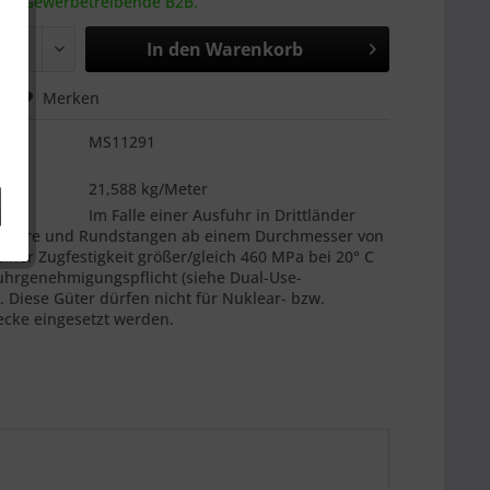
 an Gewerbetreibende B2B.
In den
Warenkorb
hen
Merken
MS11291
es
21,588 kg/Meter
:
Im Falle einer Ausfuhr in Drittländer
 Rohre und Rundstangen ab einem Durchmesser von
ner Zugfestigkeit größer/gleich 460 MPa bei 20° C
uhrgenehmigungspflicht (siehe Dual-Use-
 Diese Güter dürfen nicht für Nuklear- bzw.
cke eingesetzt werden.