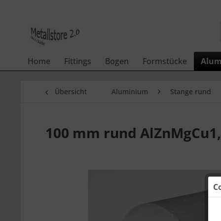
Home
Fittings
Bogen
Formstücke
Alum
Übersicht
Aluminium
Stange rund
100 mm rund AlZnMgCu1
C