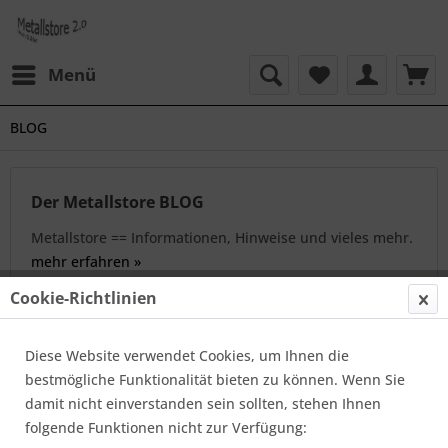
Menü
BLOG
Der Metallstore BLOG
Metallstore == Informationen, Hinweise und vieles mehr.
mehr erfahren »
Cookie-Richtlinien
Filtern
Diese Website verwendet Cookies, um Ihnen die
bestmögliche Funktionalität bieten zu können. Wenn Sie
Öffentliche Einrichtungen
damit nicht einverstanden sein sollten, stehen Ihnen
Von: Joost Mahler
01.01.20 08:00
0 Kommentare
folgende Funktionen nicht zur Verfügung: