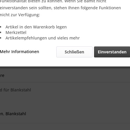
Funktionalität bieten zu können. Wenn Sie damit nicht
tand
einverstanden sein sollten, stehen Ihnen folgende Funktionen
are
nicht zur Verfügung:
r den Wärmebehandlungszustand
Artikel in den Warenkorb legen
Merkzettel
Artikelempfehlungen und vieles mehr
Mehr Informationen
Schließen
Einverstanden
re
d für Blankstahl
en
,
Blankstahl