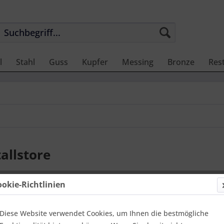
l
Stahl
Guss
Kupfer
Messing
Bronze
Res
allstore
ookie-Richtlinien
Diese Website verwendet Cookies, um Ihnen die bestmögliche