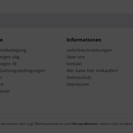
ce
Informationen
treitbeilegung
Lieferbeschränkungen
ngen allg.
Über uns
ungen öE
Kontakt
 Zahlungsbedingungen
Wer kann hier einkaufen?
n
Datenschutz
ht
Impressum
mular
se verstehen sich zzgl. Mehrwertsteuer und
Versandkosten
, wenn nicht anders