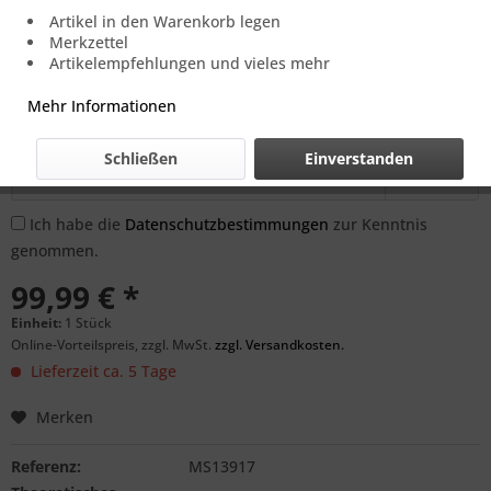
Artikel in den Warenkorb legen
Preis und Verfügbarkeit auf Anfrage.
Merkzettel
Artikelempfehlungen und vieles mehr
Benachrichtigen Sie mich, sobald der Artikel
Mehr Informationen
lieferbar ist.
Schließen
Einverstanden
Ich habe die
Datenschutzbestimmungen
zur Kenntnis
genommen.
99,99 € *
Einheit:
1 Stück
Online-Vorteilspreis, zzgl. MwSt.
zzgl. Versandkosten.
Lieferzeit ca. 5 Tage
Merken
Referenz:
MS13917