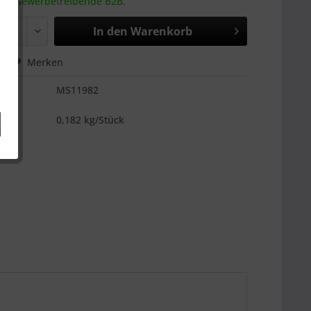
 an Gewerbetreibende B2B.
In den
Warenkorb
hen
Merken
MS11982
es
0,182 kg/Stück