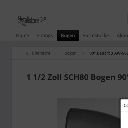
Home
Fittings
Bogen
Formstücke
Alum
Übersicht
Bogen
90° Bauart 3 AW-508
1 1/2 Zoll SCH80 Bogen 9
C