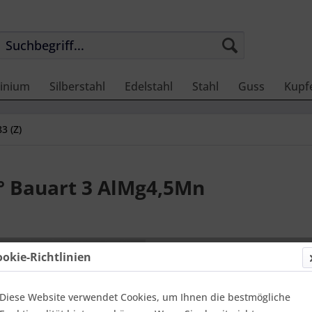
inium
Silberstahl
Edelstahl
Stahl
Guss
Kupf
3 (Z)
0° Bauart 3 AlMg4,5Mn
40,25 
ookie-Richtlinien
Einheit:
1 Stü
Online-Vorteils
versandfer
Diese Website verwendet Cookies, um Ihnen die bestmögliche