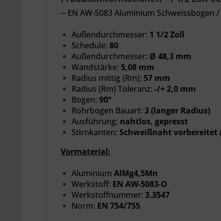
-- EN AW-5083 Aluminium Schweissbogen /
Außendurchmesser:
1 1/2 Zoll
Schedule:
80
Außendurchmesser:
Ø 48,3 mm
Wandstärke:
5,08 mm
Radius mittig (Rm):
57 mm
Radius (Rm) Toleranz:
-/+ 2,0 mm
Bogen:
90°
Rohrbogen Bauart:
3
(langer Radius)
Ausführung:
nahtlos, gepresst
Stirnkanten:
Schweißnaht vorbereitet
Vormaterial:
Aluminium
AlMg4,5Mn
Werkstoff:
EN AW-5083-O
Werkstoffnummer:
3.3547
Norm:
EN 754/755