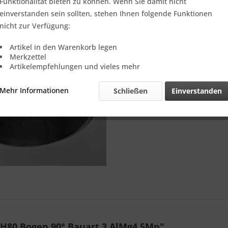
Verkauf nur
Funktionalität bieten zu können. Wenn Sie damit nicht
einverstanden sein sollten, stehen Ihnen folgende Funktionen
nicht zur Verfügung:
Vergleic
Artikel in den Warenkorb legen
Merkzettel
Referenz:
Artikelempfehlungen und vieles mehr
Theoretisch
Gewicht::
Mehr Informationen
Schließen
Einverstanden
CH80 Bogen 90° Bauart 3 AlMg4,5Mn"