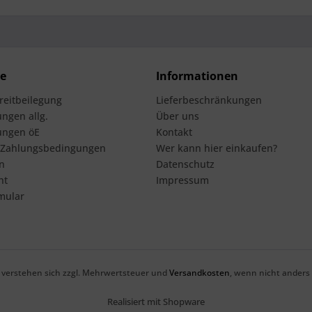
ce
Informationen
treitbeilegung
Lieferbeschränkungen
ngen allg.
Über uns
ungen öE
Kontakt
 Zahlungsbedingungen
Wer kann hier einkaufen?
n
Datenschutz
ht
Impressum
mular
se verstehen sich zzgl. Mehrwertsteuer und
Versandkosten
, wenn nicht anders
Realisiert mit Shopware