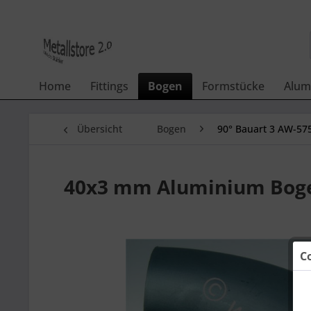
Home
Fittings
Bogen
Formstücke
Alum
Übersicht
Bogen
90° Bauart 3 AW-57
40x3 mm Aluminium Boge
C