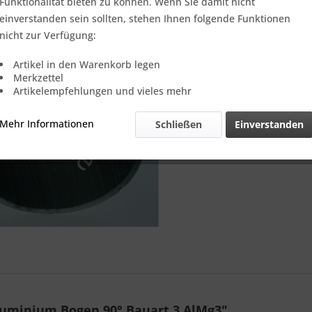
Verkauf nur
Funktionalität bieten zu können. Wenn Sie damit nicht
einverstanden sein sollten, stehen Ihnen folgende Funktionen
nicht zur Verfügung:
Vergleic
Artikel in den Warenkorb legen
Merkzettel
Referenz:
Artikelempfehlungen und vieles mehr
Mehr Informationen
Schließen
Einverstanden
uminium Bogen 90° Bauart 3 AlMg3"