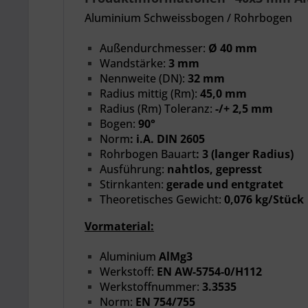
Aluminium Schweissbogen / Rohrbogen
Außendurchmesser:
Ø 40 mm
Wandstärke:
3 mm
Nennweite
(DN):
32 mm
Radius mittig (Rm):
45,0 mm
Radius (Rm) Toleranz:
-/+ 2,5 mm
Bogen:
90°
Norm
:
i.A. DIN 2605
Rohrbogen Bauart
:
3 (langer Radius)
Ausführung:
nahtlos, gepresst
Stirnkanten:
gerade und entgratet
Theoretisches Gewicht:
0,076 kg/Stück
Vormaterial:
Aluminium
AlMg3
Werkstoff:
EN AW-5754-0/H112
Werkstoffnummer:
3.3535
Norm:
EN 754/755