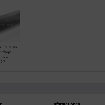
 Aluminium
r AlMgSi
1 Meter
 € *
ce
Informationen