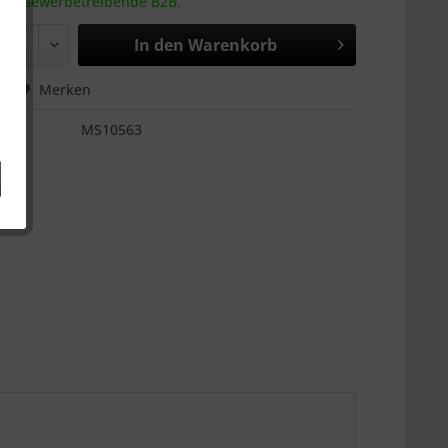
 an Gewerbetreibende B2B.
In den
Warenkorb
hen
Merken
MS10563