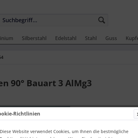
inium
Silberstahl
Edelstahl
Stahl
Guss
Kupf
54
n 90° Bauart 3 AlMg3
21,76 
ookie-Richtlinien
Einheit:
1 Stü
Online-Vorteils
versandfer
Diese Website verwendet Cookies, um Ihnen die bestmögliche