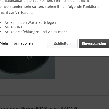
Verkauf nur
Funktionalität bieten zu können. Wenn Sie damit nicht
einverstanden sein sollten, stehen Ihnen folgende Funktionen
nicht zur Verfügung:
Vergleic
Artikel in den Warenkorb legen
Merkzettel
Referenz:
Artikelempfehlungen und vieles mehr
Mehr Informationen
Schließen
Einverstanden
uminium Bogen 90° Bauart 3 AlMg3"