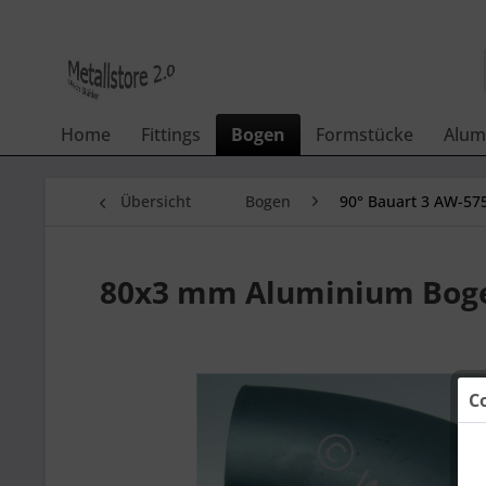
Home
Fittings
Bogen
Formstücke
Alum
Übersicht
Bogen
90° Bauart 3 AW-57
80x3 mm Aluminium Boge
C