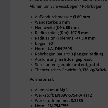
Aluminium Schweissbogen / Rohrbogen
Außendurchmesser:
Ø 80 mm
Wandstärke:
3 mm
Nennweite
(DN):
80 mm
Radius mittig (Rm):
107,5 mm
Radius (Rm) Toleranz:
-/+ 3,0 mm
Bogen:
90°
Norm
:
i.A. DIN 2605
Rohrbogen Bauart
:
3 (langer Radius)
Ausführung:
nahtlos, gepresst
Stirnkanten:
gerade und entgratet
Theoretisches Gewicht:
0,378 kg/Stück
Vormaterial:
Aluminium
AlMg3
Werkstoff:
EN AW-5754-0/H112
Werkstoffnummer:
3.3535
Norm:
EN 754/755