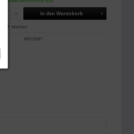
 an Gewerbetreibende B2B.
In den
Warenkorb
hen
Merken
MS10587