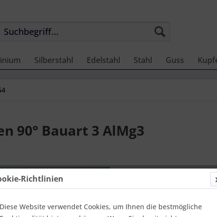
inium
Silberstahl
Edelstahl
Stahl
Guss
Kupf
54
n 90° Bauart 3 AlMg3
49,33 
ookie-Richtlinien
Einheit:
1 Stü
Online-Vorteils
versandfer
Diese Website verwendet Cookies, um Ihnen die bestmögliche