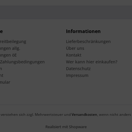
ce
Informationen
treitbeilegung
Lieferbeschränkungen
ngen allg.
Über uns
ungen öE
Kontakt
 Zahlungsbedingungen
Wer kann hier einkaufen?
n
Datenschutz
ht
Impressum
mular
se verstehen sich zzgl. Mehrwertsteuer und
Versandkosten
, wenn nicht anders
Realisiert mit Shopware