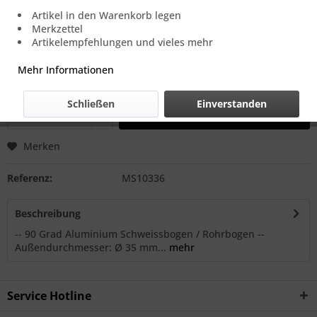
18,66 € *
Artikel in den Warenkorb legen
Merkzettel
Einheit:
1 Stück
Artikelempfehlungen und vieles mehr
Online-Vorteilspreis, zzgl. MwSt.
zzgl. Versandkosten.
versandfertig in ca. 2-3 Werktagen, sofern es Lagerware ist.
Mehr Informationen
Verkauf nur an Gewerbetreibende B2B.
Schließen
Einverstanden
In den
Warenkorb
Merken
Referenz:
MS10336
Beschreibung
-- 90 Grad Aluminium Schweissbogen / Rohrbogen --
Außendurchmesser: Ø 35 mm...
mehr
Service Hotline