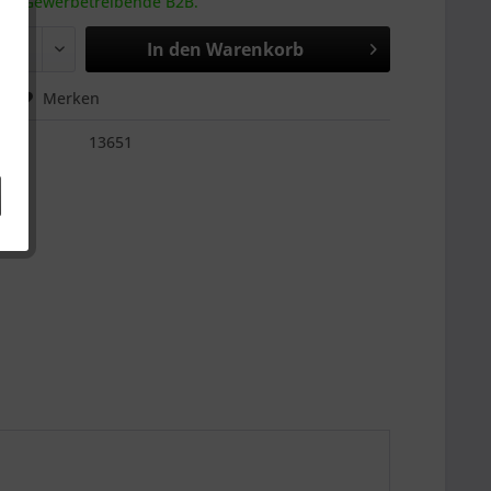
 an Gewerbetreibende B2B.
In den
Warenkorb
hen
Merken
13651