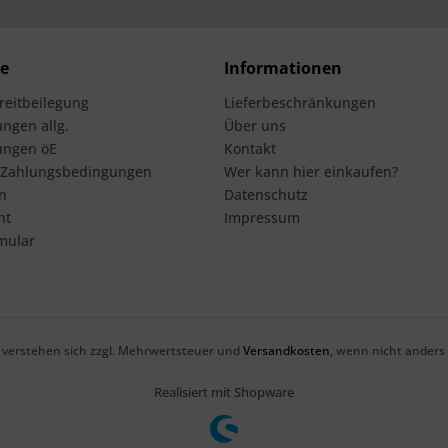
ce
Informationen
treitbeilegung
Lieferbeschränkungen
ngen allg.
Über uns
ungen öE
Kontakt
 Zahlungsbedingungen
Wer kann hier einkaufen?
n
Datenschutz
ht
Impressum
mular
se verstehen sich zzgl. Mehrwertsteuer und
Versandkosten
, wenn nicht anders
Realisiert mit Shopware