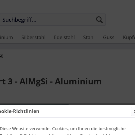
inium
Silberstahl
Edelstahl
Stahl
Guss
Kupf
60
 3 - AlMgSi - Aluminium
23,28 
ookie-Richtlinien
Einheit:
1 Stü
Online-Vorteils
versandfer
Diese Website verwendet Cookies, um Ihnen die bestmögliche