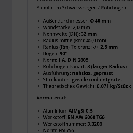
Aluminium Schweissbogen / Rohrbogen
Außendurchmesser:
Ø 40 mm
Wandstärke:
2,0 mm
Nennweite
(DN):
32 mm
Radius mittig (Rm):
45,0 mm
Radius (Rm) Toleranz:
-/+ 2,5 mm
Bogen:
90°
Norm
:
i.A. DIN 2605
Rohrbogen Bauart
:
3 (langer Radius)
Ausführung:
nahtlos, gepresst
Stirnkanten:
gerade und entgratet
Theoretisches Gewicht:
0,071 kg/Stück
Vormaterial:
Aluminium
AlMgSi 0,5
Werkstoff:
EN AW-6060 T66
Werkstoffnummer:
3.3206
Norm:
EN 755