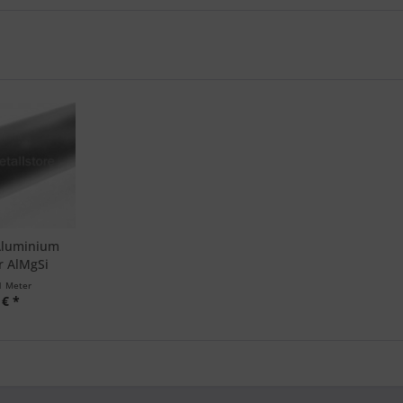
Aluminium
r AlMgSi
1 Meter
 € *