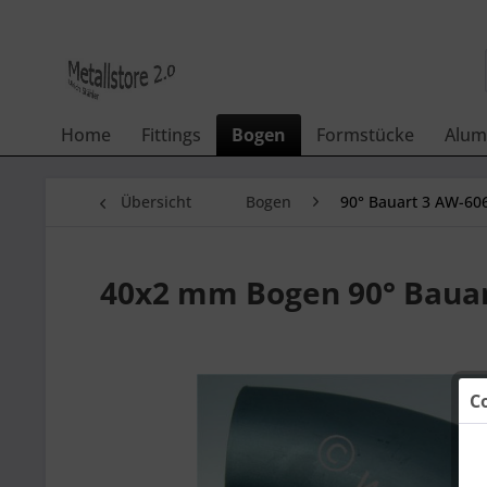
Home
Fittings
Bogen
Formstücke
Alum
Übersicht
Bogen
90° Bauart 3 AW-60
40x2 mm Bogen 90° Bauart
C