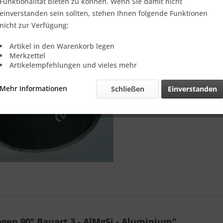
Verkauf nur
Funktionalität bieten zu können. Wenn Sie damit nicht
einverstanden sein sollten, stehen Ihnen folgende Funktionen
nicht zur Verfügung:
Vergleic
Artikel in den Warenkorb legen
Merkzettel
Referenz:
Artikelempfehlungen und vieles mehr
Mehr Informationen
Schließen
Einverstanden
en 90° Bauart 3 - AlMgSi - Aluminium"