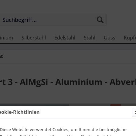
inium
Silberstahl
Edelstahl
Stahl
Guss
Kupf
60
 3 - AlMgSi - Aluminium - Abve
Preis
ookie-Richtlinien
Benach
Diese Website verwendet Cookies, um Ihnen die bestmögliche