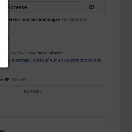
die
Datenschutzbestimmungen
zur Kenntnis
€ *
ck
preis, zzgl. MwSt.
zzgl. Versandkosten.
t ab 10 Werktage. Verkauf nur an Gewerbetreibende
hen
Merken
MS10381