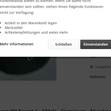
Funktionalität bieten zu können. Wenn Sie damit nicht
einverstanden sein sollten, stehen Ihnen folgende Funktionen
nicht zur Verfügung:
Ich habe 
genommen.
Artikel in den Warenkorb legen
Merkzettel
22,27 
Artikelempfehlungen und vieles mehr
Einheit:
1 Stü
Mehr Informationen
Schließen
Einverstanden
Online-Vorteils
Lieferzei
B2B.
Vergleic
Referenz: