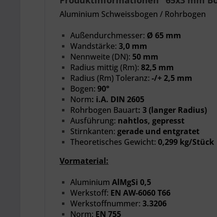
Produktinformationen "65x3 mm Bog
Aluminium Schweissbogen / Rohrbogen
Außendurchmesser:
Ø 65 mm
Wandstärke:
3,0 mm
Nennweite
(DN):
50 mm
Radius mittig (Rm):
82,5 mm
Radius (Rm) Toleranz:
-/+ 2,5 mm
Bogen:
90°
Norm
:
i.A. DIN 2605
Rohrbogen Bauart
:
3 (langer Radius)
Ausführung:
nahtlos, gepresst
Stirnkanten:
gerade und entgratet
Theoretisches Gewicht:
0,299 kg/Stück
Vormaterial:
Aluminium
AlMgSi 0,5
Werkstoff:
EN AW-6060 T66
Werkstoffnummer:
3.3206
Norm:
EN 755