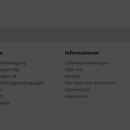
ce
Informationen
treitbeilegung
Lieferbeschränkungen
ngen allg.
Über uns
ungen öE
Kontakt
 Zahlungsbedingungen
Wer kann hier einkaufen?
n
Datenschutz
ht
Impressum
mular