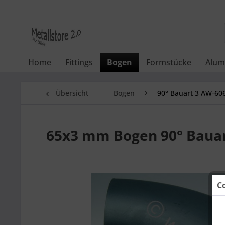
Home
Fittings
Bogen
Formstücke
Alum
Übersicht
Bogen
90° Bauart 3 AW-60
65x3 mm Bogen 90° Bauart
C