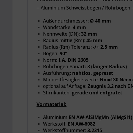
-- Aluminium Schweissbogen / Rohrbogen -
Außendurchmesser:
Ø 40 mm
Wandstärke:
4 mm
Nennweite
(DN):
32 mm
Radius mittig (Rm):
45 mm
Radius (Rm) Toleranz:
-/+ 2,5 mm
Bogen:
90°
Norm
:
i.A. DIN 2605
Rohrbogen Bauart
:
3 (langer Radius)
Ausführung:
nahtlos, gepresst
Mindestfestigkeitswerte:
Rm=130 N/mm²
optional auf Anfrage
:
Zeugnis 3.2 nach E
Stirnkanten:
gerade und entgratet
Vormaterial:
Aluminium
EN AW-AlSiMgMn (AlMgSi1)
Werkstoff:
EN AW-6082
Werkstoffnummer:
3.2315