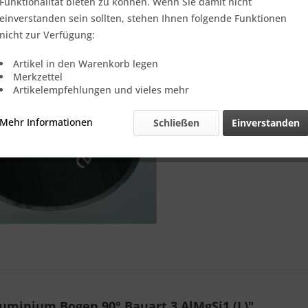
Funktionalität bieten zu können. Wenn Sie damit nicht
Online-Vorteils
einverstanden sein sollten, stehen Ihnen folgende Funktionen
Lieferzei
nicht zur Verfügung:
Vergleic
Artikel in den Warenkorb legen
Merkzettel
Referenz:
Artikelempfehlungen und vieles mehr
Theoretisch
Gewicht::
Mehr Informationen
Schließen
Einverstanden
minium Bogen 90° Bauart 3 AlMgSi1 (L)"