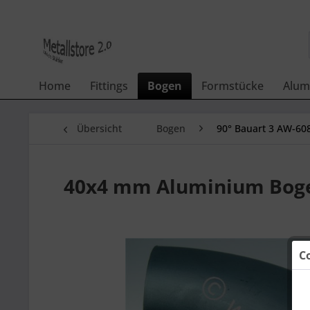
Home
Fittings
Bogen
Formstücke
Alum
Übersicht
Bogen
90° Bauart 3 AW-60
40x4 mm Aluminium Bogen
C