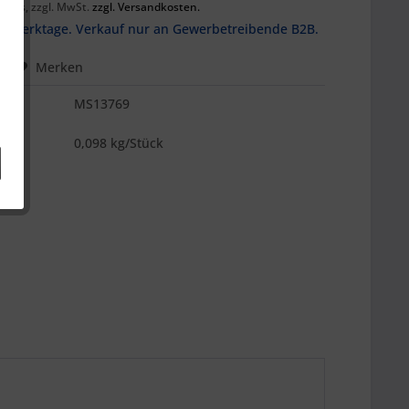
preis, zzgl. MwSt.
zzgl. Versandkosten.
t 8 Werktage. Verkauf nur an Gewerbetreibende B2B.
hen
Merken
MS13769
es
0,098 kg/Stück