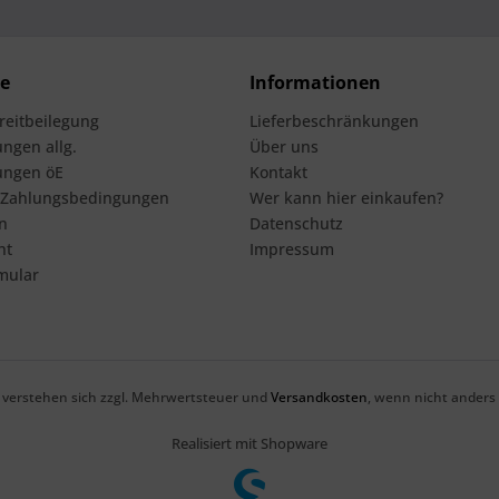
ce
Informationen
treitbeilegung
Lieferbeschränkungen
ngen allg.
Über uns
ungen öE
Kontakt
 Zahlungsbedingungen
Wer kann hier einkaufen?
n
Datenschutz
ht
Impressum
mular
se verstehen sich zzgl. Mehrwertsteuer und
Versandkosten
, wenn nicht anders
Realisiert mit Shopware