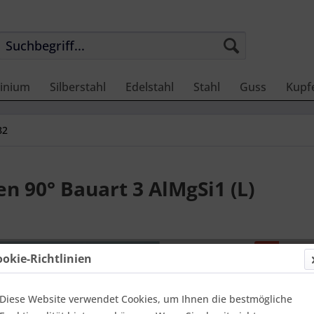
inium
Silberstahl
Edelstahl
Stahl
Guss
Kupf
82
 90° Bauart 3 AlMgSi1 (L)
Preis
ookie-Richtlinien
99,99 
Diese Website verwendet Cookies, um Ihnen die bestmögliche
Einheit:
1 Stü