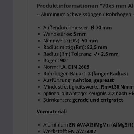
Produktinformationen "70x5 mm Al
-- Aluminium Schweissbogen / Rohrbogen -
Außendurchmesser:
Ø 70 mm
Wandstärke:
5 mm
Nennweite
(DN):
50 mm
Radius mittig (Rm):
82,5 mm
Radius (Rm) Toleranz:
-/+ 2,5 mm
Bogen:
90°
Norm
:
i.A. DIN 2605
Rohrbogen Bauart
:
3 (langer Radius)
Ausführung:
nahtlos, gepresst
Mindestfestigkeitswerte:
Rm=130 N/mm²
optional auf Anfrage
:
Zeugnis 3.2 nach E
Stirnkanten:
gerade und entgratet
Vormaterial:
Aluminium
EN AW-AlSiMgMn (AlMgSi1)
Werkstoff:
EN AW-6082