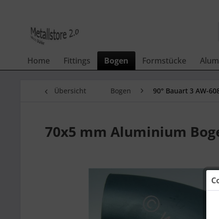
Home
Fittings
Bogen
Formstücke
Alum
Übersicht
Bogen
90° Bauart 3 AW-60
70x5 mm Aluminium Bogen
C