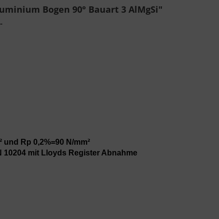
uminium Bogen 90° Bauart 3 AlMgSi"
-
 und Rp 0,2%=90 N/mm²
N 10204 mit Lloyds Register Abnahme