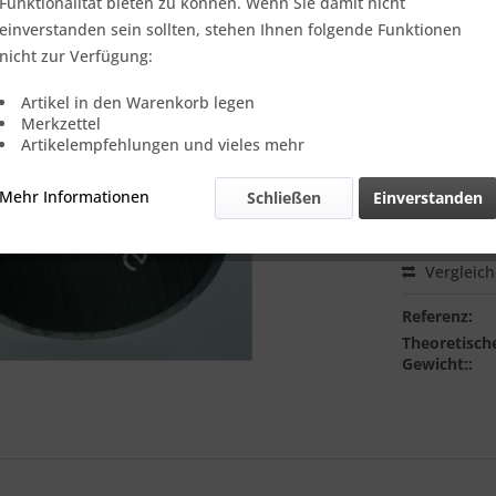
Funktionalität bieten zu können. Wenn Sie damit nicht
einverstanden sein sollten, stehen Ihnen folgende Funktionen
nicht zur Verfügung:
Ich habe 
genommen.
Artikel in den Warenkorb legen
Merkzettel
99,99 
Artikelempfehlungen und vieles mehr
Einheit:
1 Stü
Mehr Informationen
Schließen
Einverstanden
Online-Vorteils
Lieferzeit
Vergleic
Referenz:
Theoretisch
Gewicht::