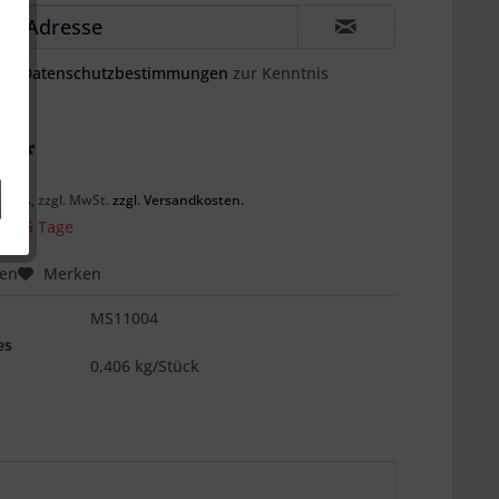
die
Datenschutzbestimmungen
zur Kenntnis
€ *
ck
preis, zzgl. MwSt.
zzgl. Versandkosten.
 ca. 5 Tage
hen
Merken
MS11004
es
0,406 kg/Stück