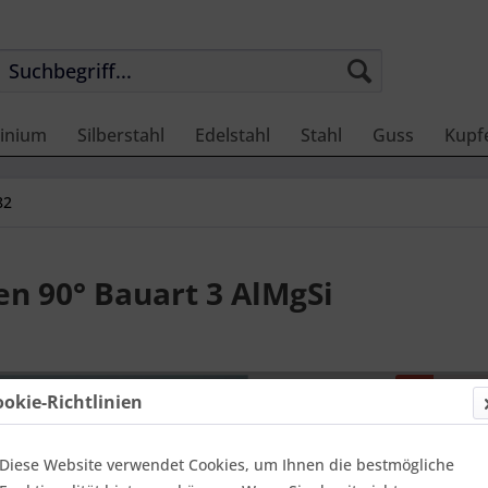
inium
Silberstahl
Edelstahl
Stahl
Guss
Kupf
82
 90° Bauart 3 AlMgSi
Preis
ookie-Richtlinien
Benach
Diese Website verwendet Cookies, um Ihnen die bestmögliche