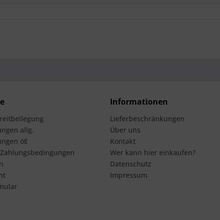
ce
Informationen
treitbeilegung
Lieferbeschränkungen
ngen allg.
Über uns
ungen öE
Kontakt
 Zahlungsbedingungen
Wer kann hier einkaufen?
n
Datenschutz
ht
Impressum
mular