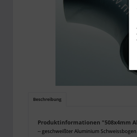
Beschreibung
Produktinformationen "508x4mm Al
-- geschweißter Aluminium Schweissbogen 