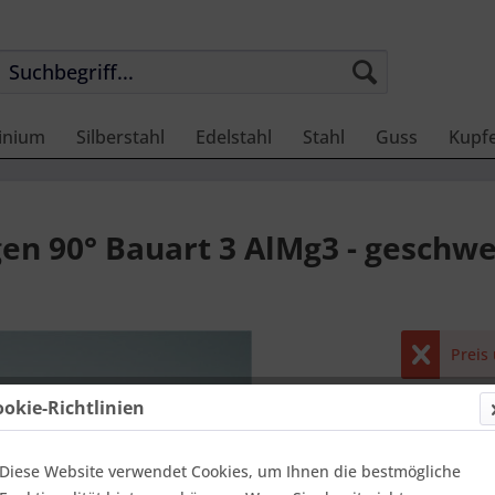
inium
Silberstahl
Edelstahl
Stahl
Guss
Kupf
 90° Bauart 3 AlMg3 - geschwe
Preis
9.999,
ookie-Richtlinien
Einheit:
1 Stü
Online-Vorteils
Diese Website verwendet Cookies, um Ihnen die bestmögliche
Lieferzei