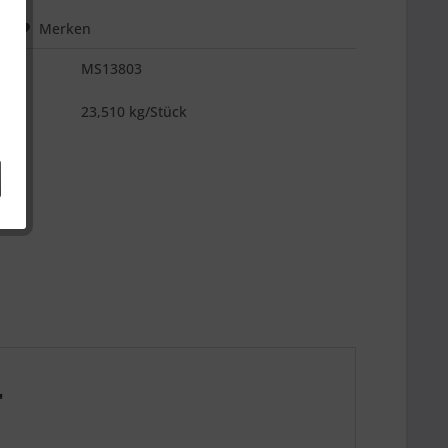
hen
Merken
MS13803
es
23,510 kg/Stück
"