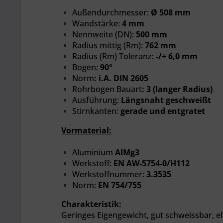
Außendurchmesser:
Ø 508 mm
Wandstärke:
4 mm
Nennweite
(DN):
500 mm
Radius mittig (Rm):
762 mm
Radius (Rm) Toleranz:
-/+ 6,0 mm
Bogen:
90°
Norm
:
i.A. DIN 2605
Rohrbogen Bauart
:
3 (langer Radius)
Ausführung:
Längsnaht geschweißt
Stirnkanten:
gerade und entgratet
Vormaterial:
Aluminium
AlMg3
Werkstoff:
EN AW-5754-0/H112
Werkstoffnummer:
3.3535
Norm:
EN 754/755
Charakteristik:
Geringes Eigengewicht,
gut schweissbar, el