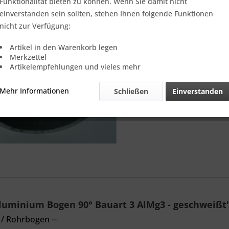
Funktionalität bieten zu können. Wenn Sie damit nicht
einverstanden sein sollten, stehen Ihnen folgende Funktionen
Vergleic
nicht zur Verfügung:
Referenz:
Artikel in den Warenkorb legen
Theoretisch
Merkzettel
Gewicht::
Artikelempfehlungen und vieles mehr
Mehr Informationen
Schließen
Einverstanden
uminium Bogen 90° Bauart 3 AlMg3 - geschweißt
/ Rohrbogen --