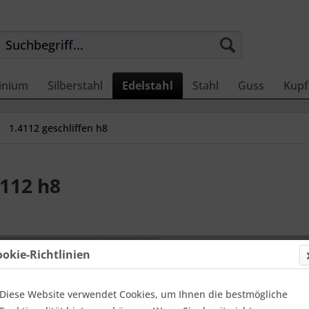
inium
Silberstahl
Edelstahl
Stahl
Guss
Kupf
1.4112 geschliffen h8
112 h8
26,56 
ookie-Richtlinien
Einheit:
1 Stü
Online-Vorteils
versandfer
Diese Website verwendet Cookies, um Ihnen die bestmögliche