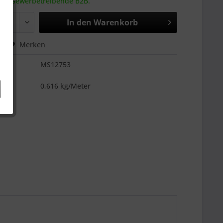
 an Gewerbetreibende B2B.
In den
Warenkorb
hen
Merken
MS12753
es
0,616 kg/Meter