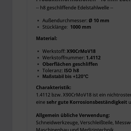
-- h8 geschliffende
Edelstahlwelle --
Außendurchmesser:
Ø 10 mm
Stücklänge
:
1000 mm
Material:
Werkstoff:
X90CrMoV18
Werkstoffnummer:
1.4112
Oberflächen geschliffen
Toleranz:
ISO h8
Maßstabil bis +120°C
Charakteristik:
1.4112 bzw. X90CrMoV18 ist ein nichtroste
eine
sehr gute Korrosionsbeständigkeit
u
Allgemein übliche Verwendung:
Schneidwerkzeuge, Verschleißteile, Mess
Maschinenbau und Medizintechnik.