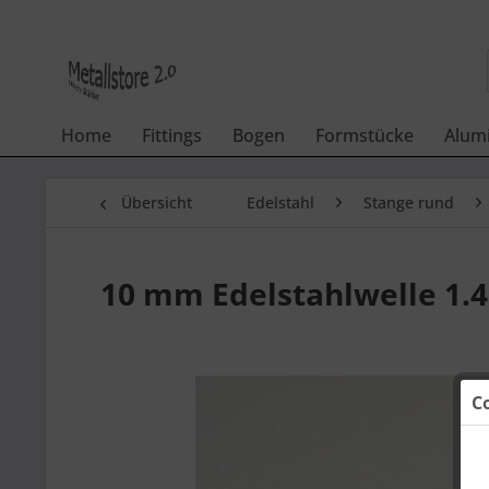
Home
Fittings
Bogen
Formstücke
Alum
Übersicht
Edelstahl
Stange rund
10 mm Edelstahlwelle 1.4
C