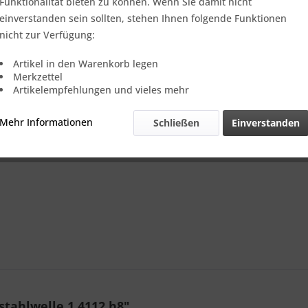
Verkauf nur
Funktionalität bieten zu können. Wenn Sie damit nicht
einverstanden sein sollten, stehen Ihnen folgende Funktionen
nicht zur Verfügung:
Vergleic
Artikel in den Warenkorb legen
Merkzettel
Referenz:
Artikelempfehlungen und vieles mehr
Theoretisch
Gewicht::
Mehr Informationen
Schließen
Einverstanden
tahlwelle 1.4112 h8"