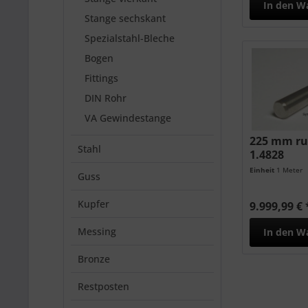
In den
W
Stange sechskant
Spezialstahl-Bleche
Bogen
Fittings
DIN Rohr
VA Gewindestange
225 mm ru
Stahl
1.4828
Einheit
1 Meter
Guss
Kupfer
9.999,99 € 
Messing
In den
W
Bronze
Restposten