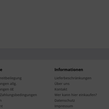
ce
Informationen
treitbeilegung
Lieferbeschränkungen
ngen allg.
Über uns
ungen öE
Kontakt
 Zahlungsbedingungen
Wer kann hier einkaufen?
n
Datenschutz
ht
Impressum