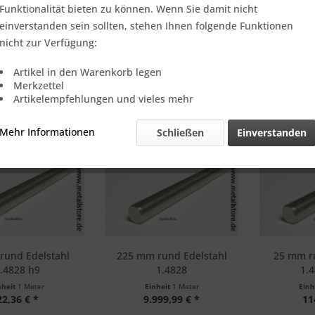
Funktionalität bieten zu können. Wenn Sie damit nicht
Schwefel, max. 0,11 % Stickstoff, 19 bis 21 % Chrom sowie 11 bis 
einverstanden sein sollten, stehen Ihnen folgende Funktionen
rch eine gute Schmiedbarkeit aus. Gewöhnlich wird 1.4828 bei 1.15
nicht zur Verfügung:
C lösungsgeglüht, um ideale Bedingungen bei der weiteren Bearbei
Artikel in den Warenkorb legen
Merkzettel
Artikelempfehlungen und vieles mehr
Mehr Informationen
Schließen
Einverstanden
rund Edelstahl
225 mm rund Edelstahl
25 mm r
.4828 h9
1.4828
1.
nheit
1 Meter
Einheit
1 Meter
Einh
22,36 € *
9.999,99 € *
11