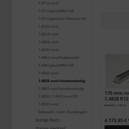
1.4112 rund
1.4112 geschliffen h8
1.4112 gehärtet Präzision h6
1.4122 rund
1.4313 rund
1.4404 rund
1.4435 rund
1.4462 rund Duplexstahl
1.4462 geschliffen h9
1.4542 rund
1.4828 rund hitzebeständig
1.4841 rund hitzebeständig
170 mm ru
1.4922 / 1.4923 rund QT
1.4828 K12
1.8550 rund
Einheit
1 Meter
Edelstahl - rund - Kurzlängen
Stange flach
4.173,95 € 
Stange vierkant