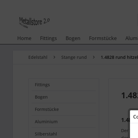
Home
Fittings
Bogen
Formstücke
Alum
Edelstahl
Stange rund
1.4828 rund hitze
Fittings
1.48
Bogen
Formstücke
C
1.4828
Aluminium
Der Werk
Silberstahl
der nic