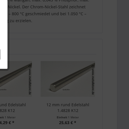
13 % Nickel. Der Chrom-Nickel-Stahl zeichnet
0 °C – 800 °C geschmiedet und bei 1.050 °C –
tung zu erzielen.
und Edelstahl
12 mm rund Edelstahl
4828 K12
1.4828 K12
eit
1 Meter
Einheit
1 Meter
4,29 € *
25,63 € *