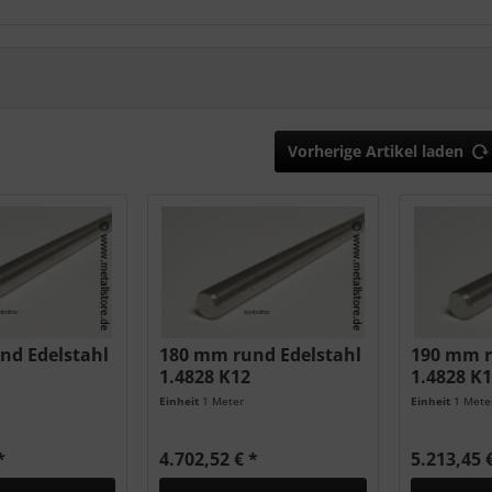
Vorherige Artikel laden
nd Edelstahl
180 mm rund Edelstahl
190 mm r
1.4828 K12
1.4828 K
Einheit
1 Meter
Einheit
1 Mete
*
4.702,52 € *
5.213,45 