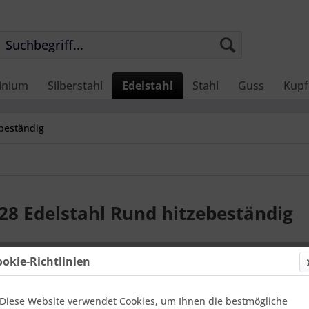
inium
Silberstahl
Edelstahl
Stahl
Guss
Kupf
beständig
28 Edelstahl Rund hitzebeständig
ookie-Richtlinien
: Hitzebeständiger Edelstahl mit hoher Zunderbest
stoff 1.4828 bzw. X15CrNiSi20-12 ist ein austenitischer, hitzebes
Diese Website verwendet Cookies, um Ihnen die bestmögliche
htrostende Stahl max. 0,2 % Kohlenstoff, 1,5 bis 2,5 % Silicium, m