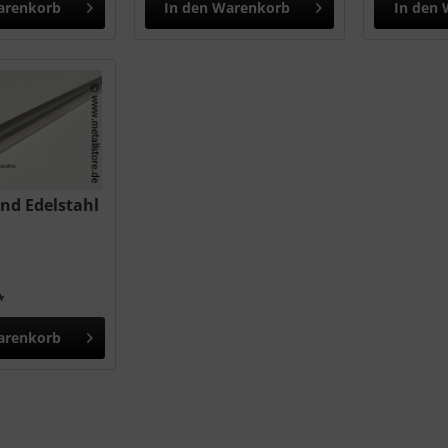
arenkorb
In den
Warenkorb
In den
nd Edelstahl
*
arenkorb