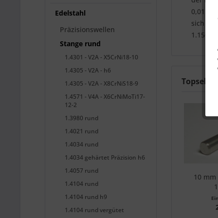
0,015 % 
Edelstahl
sich du
Präzisionswellen
1.150 °
Stange rund
1.4301 - V2A - X5CrNi18-10
1.4305 - V2A - h6
Topseller
1.4305 - V2A - X8CrNiS18-9
1.4571 - V4A - X6CrNiMoTi17-
12-2
1.3980 rund
1.4021 rund
1.4034 rund
1.4034 gehärtet Präzision h6
1.4057 rund
10 mm 
1.4104 rund
1
1.4104 rund h9
Ei
1.4104 rund vergütet