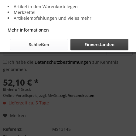
Artikel in den Warenkorb legen
Preis und Verfügbarkeit auf Anfrage.
Merkzettel
Artikelempfehlungen und vieles mehr
Benachrichtigen Sie mich, sobald der Artikel
Mehr Informationen
lieferbar ist.
Schließen
Einverstanden
Ich habe die
Datenschutzbestimmungen
zur Kenntnis
genommen.
52,10 € *
Einheit:
1 Stück
Online-Vorteilspreis, zzgl. MwSt.
zzgl. Versandkosten.
Lieferzeit ca. 5 Tage
Merken
Referenz:
MS13145