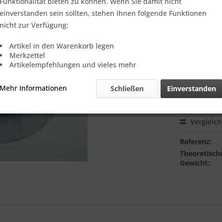
Funktionalität bieten zu können. Wenn Sie damit nicht
einverstanden sein sollten, stehen Ihnen folgende Funktionen
nicht zur Verfügung:
Ich habe 
genommen.
Artikel in den Warenkorb legen
Merkzettel
999,99
Artikelempfehlungen und vieles mehr
Einheit:
1 Stü
Mehr Informationen
Schließen
Einverstanden
Online-Vorteils
Lieferzeit
Vergleic
Referenz:
Theoretisch
Gewicht::