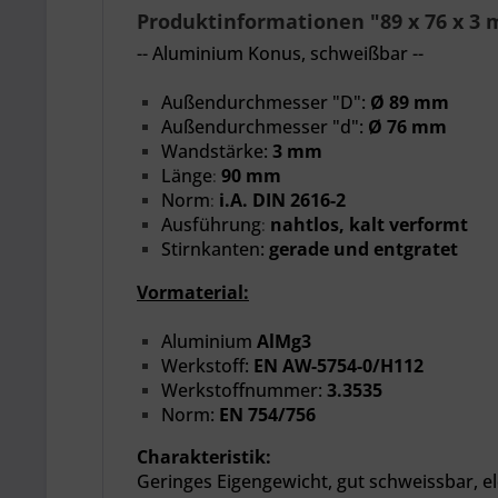
Produktinformationen "89 x 76 x 3
-- Aluminium Konus, schweißbar --
Außendurchmesser "D":
Ø 89 mm
Außendurchmesser "d":
Ø 76 mm
Wandstärke:
3 mm
Länge
90 mm
:
Norm
i.A. DIN 2616-2
:
Ausführung
nahtlos, kalt verformt
:
Stirnkanten:
gerade und entgratet
Vormaterial:
Aluminium
AlMg3
Werkstoff:
EN AW-5754-
0/H112
Werkstoffnummer:
3.3535
Norm:
EN 754/756
Charakteristik:
Geringes Eigengewicht,
gut schweissbar, el