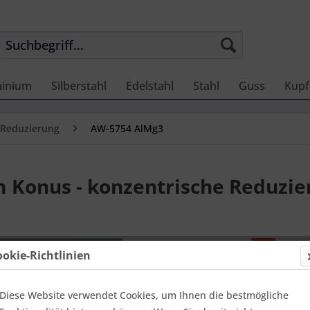
minium
Silberstahl
Edelstahl
Stahl
Guss
Kupf
 Reduzierung
AW-5754 AlMg3
m Konus - konzentrische Reduzie
Preis
ookie-Richtlinien
Benach
Diese Website verwendet Cookies, um Ihnen die bestmögliche