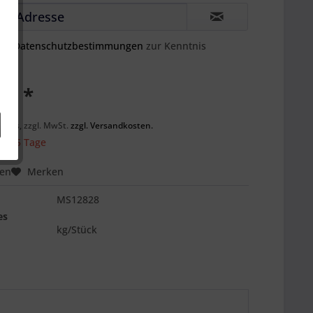
die
Datenschutzbestimmungen
zur Kenntnis
 € *
ck
preis, zzgl. MwSt.
zzgl. Versandkosten.
 ca. 5 Tage
hen
Merken
MS12828
es
kg/Stück