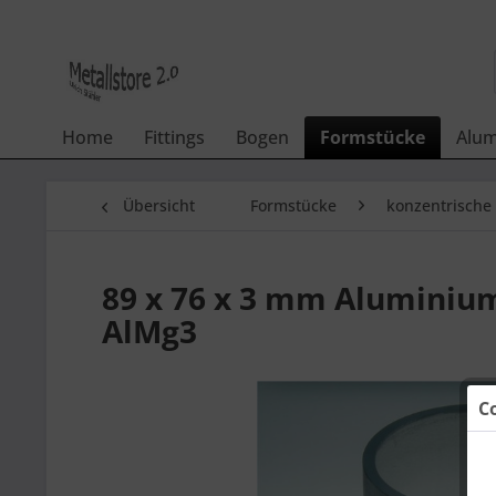
Home
Fittings
Bogen
Formstücke
Alu
Übersicht
Formstücke
konzentrische
89 x 76 x 3 mm Aluminiu
AlMg3
C