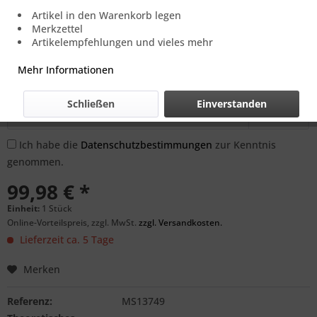
Artikel in den Warenkorb legen
Preis und Verfügbarkeit auf Anfrage.
Merkzettel
Artikelempfehlungen und vieles mehr
Benachrichtigen Sie mich, sobald der Artikel
Mehr Informationen
lieferbar ist.
Schließen
Einverstanden
Ich habe die
Datenschutzbestimmungen
zur Kenntnis
genommen.
99,98 € *
Einheit:
1 Stück
Online-Vorteilspreis, zzgl. MwSt.
zzgl. Versandkosten.
Lieferzeit ca. 5 Tage
Merken
Referenz:
MS13749