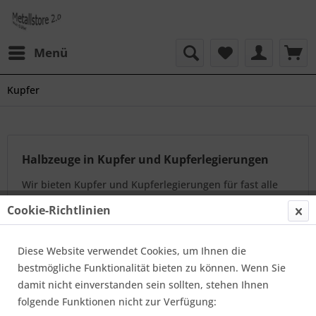
Menü
Kupfer
Halbzeuge in Kupfer und Kupferlegierungen
Wir bieten Kupfer und Kupferlegierungen für fast alle
Anwendungen an. Angefangen von Präzisions
Cookie-Richtlinien
RundKupfer, Erodierkupfer E-CU, CuCr1Zr Zirkonium
Kupfer, CuBe2 Beryllium-Kupfer...
mehr erfahren »
Diese Website verwendet Cookies, um Ihnen die
bestmögliche Funktionalität bieten zu können. Wenn Sie
damit nicht einverstanden sein sollten, stehen Ihnen
Topseller
folgende Funktionen nicht zur Verfügung: