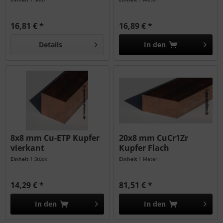
16,81 € *
16,89 € *
Details
In den
8x8 mm Cu-ETP Kupfer
20x8 mm CuCr1Zr
vierkant
Kupfer Flach
Einheit
1 Stück
Einheit
1 Meter
14,29 € *
81,51 € *
In den
In den