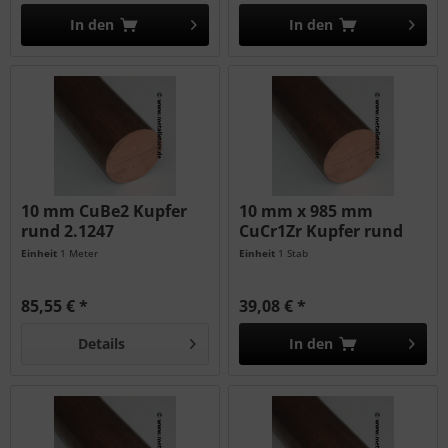
In den
In den
10 mm CuBe2 Kupfer
10 mm x 985 mm
rund 2.1247
CuCr1Zr Kupfer rund
2.1293
Einheit
1 Meter
Einheit
1 Stab
85,55 € *
39,08 € *
Details
In den