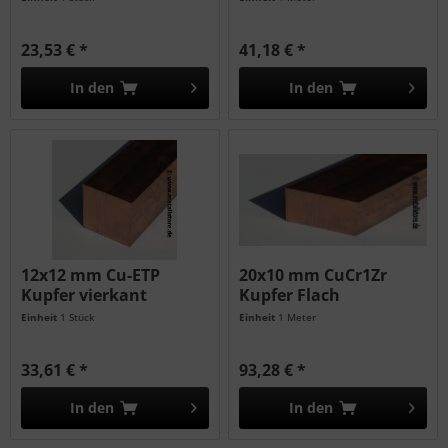
23,53 € *
41,18 € *
In den
In den
12x12 mm Cu-ETP
20x10 mm CuCr1Zr
Kupfer vierkant
Kupfer Flach
Einheit
1 Stück
Einheit
1 Meter
33,61 € *
93,28 € *
In den
In den