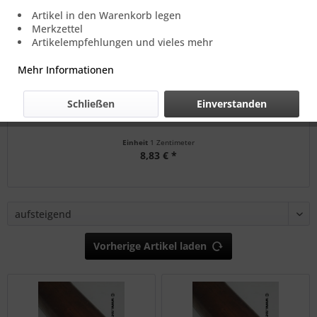
Artikel in den Warenkorb legen
Merkzettel
Artikelempfehlungen und vieles mehr
Mehr Informationen
Schließen
Einverstanden
50x50mm Cu-ETP Kupfer vierkant
Einheit
1 Zentimeter
8,83 € *
Vorherige Artikel laden