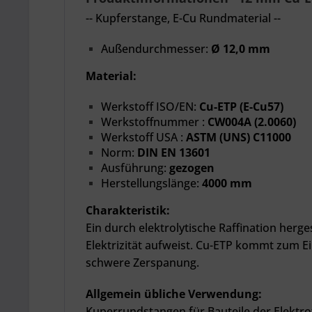
-- Kupferstange, E-Cu Rundmaterial --
Außendurchmesser:
Ø 12,0 mm
Material:
Werkstoff ISO/EN:
Cu-ETP (E-Cu57)
Werkstoffnummer :
CW004A (2.0060)
Werkstoff USA :
ASTM (UNS) C11000
Norm:
DIN EN 13601
Ausführung:
gezogen
Herstellungslänge:
4000 mm
Charakteristik:
Ein durch elektrolytische Raffination herge
Elektrizität aufweist. Cu-ETP kommt zum Ein
schwere Zerspanung.
Allgemein übliche Verwendung:
Kuperrundstangen für Bauteile der Elektro