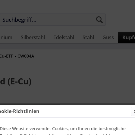
inium
Silberstahl
Edelstahl
Stahl
Guss
Kupf
Cu-ETP - CW004A
d (E-Cu)
38,07 
ookie-Richtlinien
Einheit:
1 Met
Online-Vorteils
versandfer
Diese Website verwendet Cookies, um Ihnen die bestmögliche