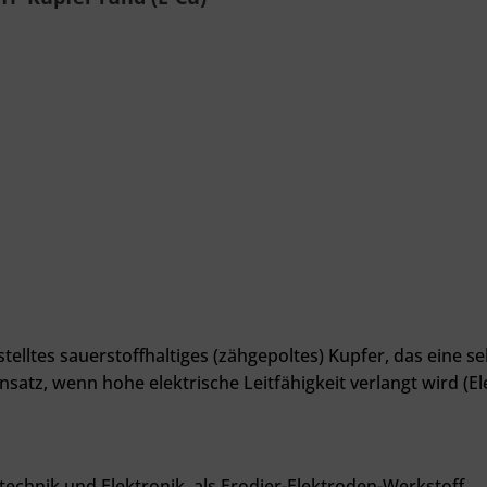
stelltes sauerstoffhaltiges (zähgepoltes) Kupfer, das eine 
satz, wenn hohe elektrische Leitfähigkeit verlangt wird (El
technik und Elektronik, als Erodier-Elektroden-Werkstoff
.