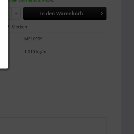
 an Gewerbetreibende B2B.
In den
Warenkorb
hen
Merken
MS10959
es
1,010 kg/m