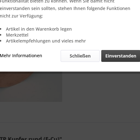
Verkauf nur
Funktionalität bieten zu können. Wenn Sie damit nicht
einverstanden sein sollten, stehen Ihnen folgende Funktionen
nicht zur Verfügung:
Vergleic
Artikel in den Warenkorb legen
Merkzettel
Referenz:
Artikelempfehlungen und vieles mehr
Theoretisch
Gewicht::
Mehr Informationen
Schließen
Einverstanden
P Kupfer rund (E-Cu)"