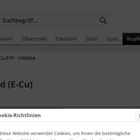
inium
Silberstahl
Edelstahl
Stahl
Guss
Kupf
Cu-ETP - CW004A
d (E-Cu)
44,54 
ookie-Richtlinien
Einheit:
1 Met
Online-Vorteils
versandfer
Diese Website verwendet Cookies, um Ihnen die bestmögliche