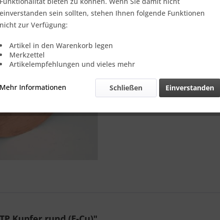
Verkauf nur
Funktionalität bieten zu können. Wenn Sie damit nicht
einverstanden sein sollten, stehen Ihnen folgende Funktionen
nicht zur Verfügung:
Vergleic
Artikel in den Warenkorb legen
Merkzettel
Referenz:
Artikelempfehlungen und vieles mehr
Theoretisch
Gewicht::
Mehr Informationen
Schließen
Einverstanden
P Kupfer rund (E-Cu)"