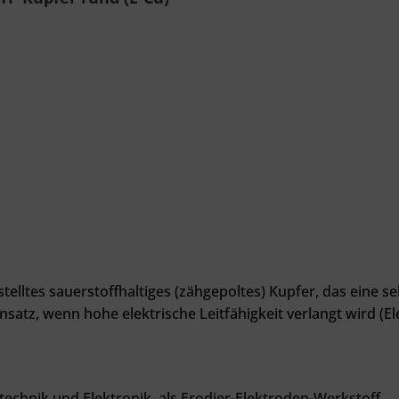
stelltes sauerstoffhaltiges (zähgepoltes) Kupfer, das eine 
satz, wenn hohe elektrische Leitfähigkeit verlangt wird (El
technik und Elektronik, als Erodier-Elektroden-Werkstoff
.