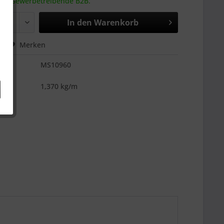
 an Gewerbetreibende B2B.
In den
Warenkorb
hen
Merken
MS10960
es
1,370 kg/m