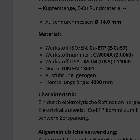
-- Kupferstange, E-Cu Rundmaterial --
Außendurchmesser:
Ø 14,0 mm
Material:
Werkstoff ISO/EN:
Cu-ETP (E-Cu57)
Werkstoffnummer :
CW004A (2.0060)
Werkstoff USA :
ASTM (UNS) C11000
Norm:
DIN EN 13601
Ausführung:
gezogen
Herstellungslänge:
4000 mm
Charakteristik:
Ein durch elektrolytische Raffination herge
Elektrizität aufweist. Cu-ETP kommt zum Ein
schwere Zerspanung.
Allgemein übliche Verwendung:
Kuperrundstangen für Bauteile der Elektro