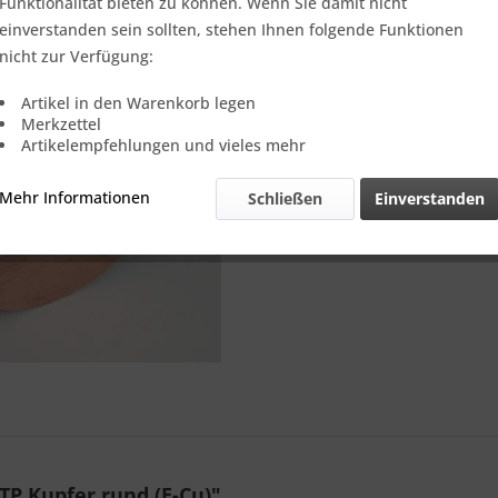
Verkauf nur
Funktionalität bieten zu können. Wenn Sie damit nicht
einverstanden sein sollten, stehen Ihnen folgende Funktionen
nicht zur Verfügung:
Vergleic
Artikel in den Warenkorb legen
Merkzettel
Referenz:
Artikelempfehlungen und vieles mehr
Theoretisch
Gewicht::
Mehr Informationen
Schließen
Einverstanden
P Kupfer rund (E-Cu)"