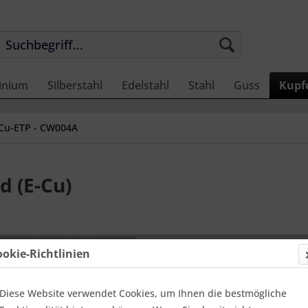
inium
Silberstahl
Edelstahl
Stahl
Guss
Kupf
Cu-ETP - CW004A
d (E-Cu)
262,18
ookie-Richtlinien
Einheit:
1 Met
Online-Vorteils
versandfer
Diese Website verwendet Cookies, um Ihnen die bestmögliche