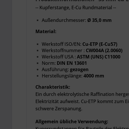
-- Kupferstange, E-Cu Rundmaterial --
Außendurchmesser:
Ø 35,0 mm
Material:
Werkstoff ISO/EN:
Cu-ETP (E-Cu57)
Werkstoffnummer :
CW004A (2.0060)
Werkstoff USA :
ASTM (UNS) C11000
Norm:
DIN EN 13601
Ausführung:
gezogen
Herstellungslänge:
4000 mm
Charakteristik:
Ein durch elektrolytische Raffination herge
Elektrizität aufweist. Cu-ETP kommt zum Ein
schwere Zerspanung.
Allgemein übliche Verwendung:
Kuperrundstangen für Bauteile der Elektro