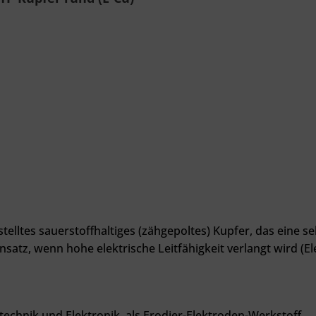
stelltes sauerstoffhaltiges (zähgepoltes) Kupfer, das eine 
satz, wenn hohe elektrische Leitfähigkeit verlangt wird (El
technik und Elektronik, als Erodier-Elektroden-Werkstoff
.