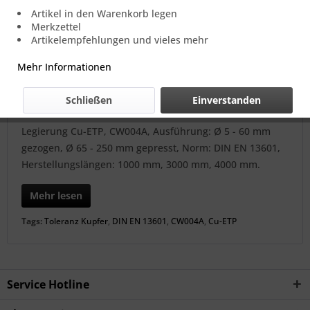
Artikel in den Warenkorb legen
Merkzettel
Artikelempfehlungen und vieles mehr
Mehr Informationen
Schließen
Einverstanden
Legierung Cu-ETP, CW004A, Ausführung: Ø 5 - 60 mm
gezogen, Ø 65 - 250 mm gepresst, Norm: DIN EN 13601,
Herstellungslängen: 1000 mm, 3000 mm, 4000 mm.
Mehr lesen
Tags:
Toleranz Kupfer
,
DIN EN 13601
,
CW004A
,
Cu-ETP
Service Hotline