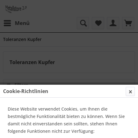
Menü
Toleranzen Kupfer
Toleranzen Kupfer
Filtern
Cookie-Richtlinien
Toleranzen Kupfer Rundstangen
Diese Website verwendet Cookies, um Ihnen die
Von: Max Langer
20.11.25 00:15
0 Kommentare
bestmögliche Funktionalität bieten zu können. Wenn Sie
damit nicht einverstanden sein sollten, stehen Ihnen
folgende Funktionen nicht zur Verfügung: