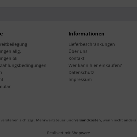
ce
Informationen
treitbeilegung
Lieferbeschränkungen
ngen allg.
Über uns
ungen öE
Kontakt
 Zahlungsbedingungen
Wer kann hier einkaufen?
n
Datenschutz
ht
Impressum
mular
se verstehen sich zzgl. Mehrwertsteuer und
Versandkosten
, wenn nicht anders
Realisiert mit Shopware