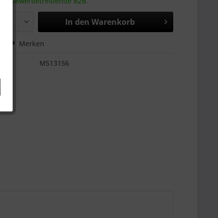
 an Gewerbetreibende B2B.
In den
Warenkorb
hen
Merken
MS13156