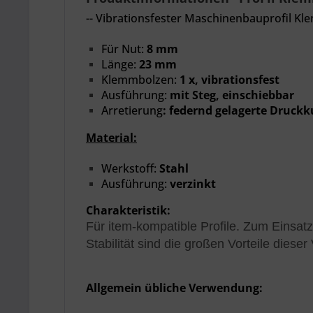
-- Vibrationsfester Maschinenbauprofil Kl
Für Nut:
8 mm
Länge:
23 mm
Klemmbolzen:
1 x, vibrationsfest
Ausführung:
mit Steg, einschiebbar
Arretierung
:
federnd gelagerte Druckk
Material:
Werkstoff:
Stahl
Ausführung:
verzinkt
Charakteristik:
Für item-kompatible Profile. Zum Einsa
Stabilität sind die großen Vorteile dies
Allgemein übliche Verwendung: