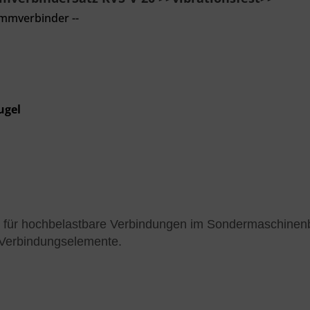
emmverbinder --
ugel
tz für hochbelastbare Verbindungen im Sondermaschine
er Verbindungselemente.