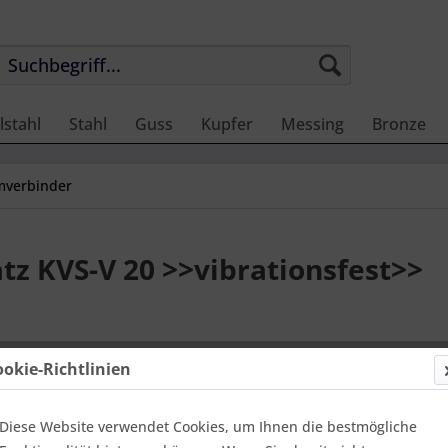
lstahl
Stahl
Guss
Kupfer
Messing
Bronze
verbinder
z KVS-V 20 >>vibrationsfest>>
4,96 €
ookie-Richtlinien
Einheit:
1 Stü
Online-Vorteils
versandfer
Diese Website verwendet Cookies, um Ihnen die bestmögliche