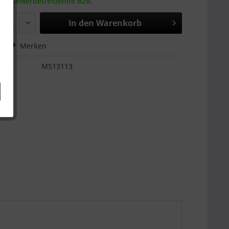
 an Gewerbetreibende B2B.
In den
Warenkorb
hen
Merken
MS13113