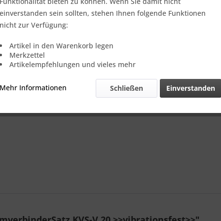
Verkauf nur
Funktionalität bieten zu können. Wenn Sie damit nicht
einverstanden sein sollten, stehen Ihnen folgende Funktionen
nicht zur Verfügung:
Vergleic
Artikel in den Warenkorb legen
Merkzettel
Referenz:
Artikelempfehlungen und vieles mehr
Mehr Informationen
Schließen
Einverstanden
mverbinderSatz KVS-V 20 >>vibrationsfest>>"