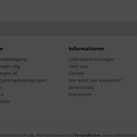
ce
Informationen
treitbeilegung
Lieferbeschränkungen
ngen allg.
Über uns
ungen öE
Kontakt
 Zahlungsbedingungen
Wer kann hier einkaufen?
n
Datenschutz
ht
Impressum
mular
se verstehen sich zzgl. Mehrwertsteuer und
Versandkosten
, wenn nicht anders