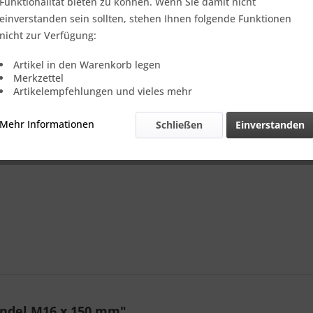
Verkauf nur
Funktionalität bieten zu können. Wenn Sie damit nicht
einverstanden sein sollten, stehen Ihnen folgende Funktionen
nicht zur Verfügung:
Vergleic
Artikel in den Warenkorb legen
Merkzettel
Referenz:
Artikelempfehlungen und vieles mehr
Mehr Informationen
Schließen
Einverstanden
ndel M16 x 150 mm"