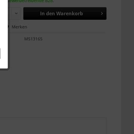
 an Gewerbetreibende B2B.
In den
Warenkorb
hen
Merken
MS13165