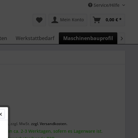
Service/Hilfe
Mein Konto
0,00 € *
ten
Werkstattbedarf
Maschinenbauprofil
BLOG

 *
ck
preis, zzgl. MwSt.
zzgl. Versandkosten.
tig in ca. 2-3 Werktagen, sofern es Lagerware ist.