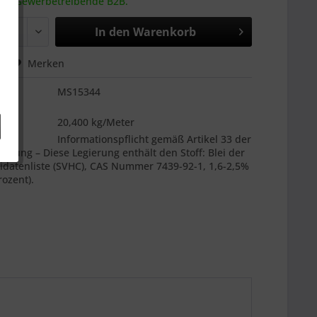
 an Gewerbetreibende B2B.
In den
Warenkorb
hen
Merken
MS15344
es
20,400 kg/Meter
:
Informationspflicht gemäß Artikel 33 der
nung – Diese Legierung enthält den Stoff: Blei der
datenliste (SVHC), CAS Nummer 7439-92-1, 1,6-2,5%
ozent).