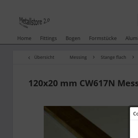
Home
Fittings
Bogen
Formstücke
Alum
Übersicht
Messing
Stange flach
120x20 mm CW617N Messi
C