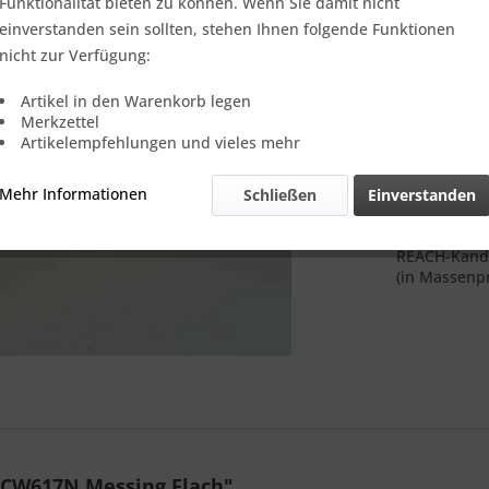
Verkauf nur
Funktionalität bieten zu können. Wenn Sie damit nicht
einverstanden sein sollten, stehen Ihnen folgende Funktionen
nicht zur Verfügung:
Vergleic
Artikel in den Warenkorb legen
Merkzettel
Referenz:
Artikelempfehlungen und vieles mehr
Theoretisch
Gewicht::
Mehr Informationen
Schließen
Einverstanden
Anmerkung:
REACH-Verord
REACH-Kandi
(in Massenpr
 CW617N Messing Flach"