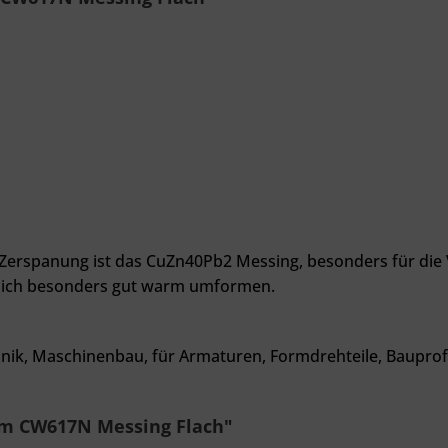
e Zerspanung ist das CuZn40Pb2 Messing, besonders für di
 sich besonders gut warm umformen.
onik, Maschinenbau, für Armaturen, Formdrehteile, Bauprofil
mm CW617N Messing Flach"