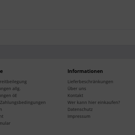
ce
Informationen
treitbeilegung
Lieferbeschränkungen
ngen allg.
Über uns
ungen öE
Kontakt
 Zahlungsbedingungen
Wer kann hier einkaufen?
n
Datenschutz
ht
Impressum
mular