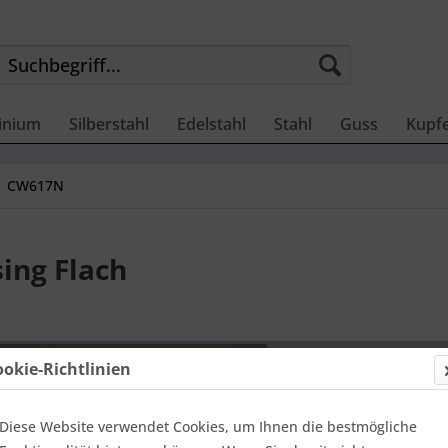
inium
Silberstahl
Edelstahl
Stahl
Guss
Kupf
CW617N
ng Flach
457,14
ookie-Richtlinien
Einheit:
1 Met
Online-Vorteils
versandfer
Diese Website verwendet Cookies, um Ihnen die bestmögliche