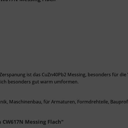
e Zerspanung ist das CuZn40Pb2 Messing, besonders für di
 sich besonders gut warm umformen.
onik, Maschinenbau, für Armaturen, Formdrehteile, Bauprofil
m CW617N Messing Flach"