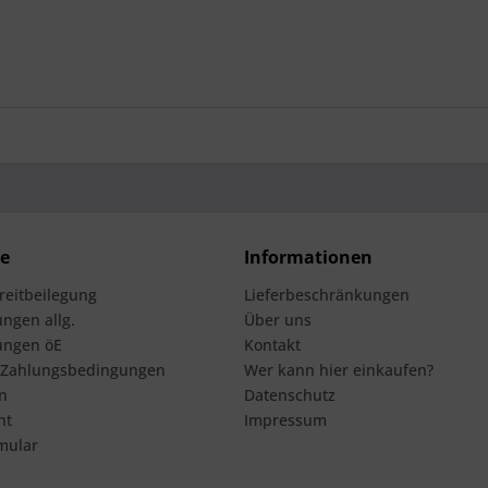
ce
Informationen
treitbeilegung
Lieferbeschränkungen
ngen allg.
Über uns
ungen öE
Kontakt
 Zahlungsbedingungen
Wer kann hier einkaufen?
n
Datenschutz
ht
Impressum
mular