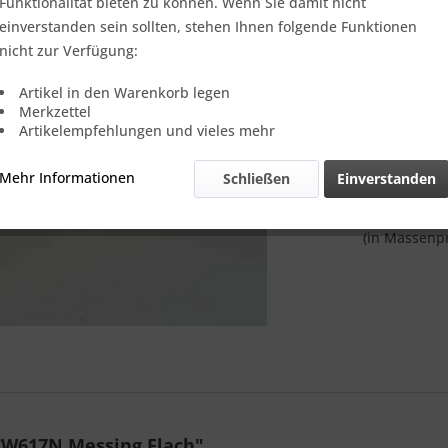
Funktionalität bieten zu können. Wenn Sie damit nicht
Online-Vorteils
einverstanden sein sollten, stehen Ihnen folgende Funktionen
Lieferzeit
nicht zur Verfügung:
Vergleic
Artikel in den Warenkorb legen
Merkzettel
Referenz:
Artikelempfehlungen und vieles mehr
Theoretisch
Gewicht::
Mehr Informationen
Schließen
Einverstanden
Anmerkung:
REACH-Verord
REACH-Kandi
(in Massenpr
CW617N Messing Flach"