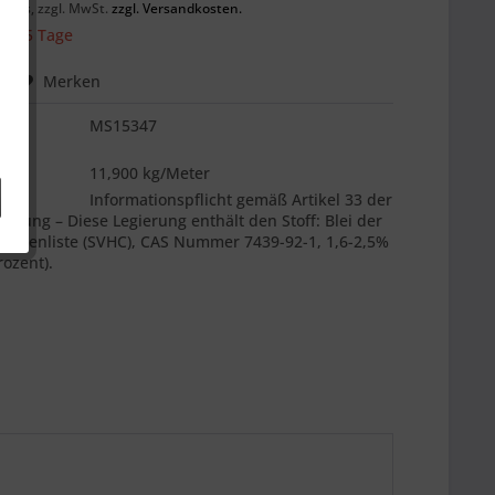
preis, zzgl. MwSt.
zzgl. Versandkosten.
 ca. 5 Tage
hen
Merken
MS15347
es
11,900 kg/Meter
:
Informationspflicht gemäß Artikel 33 der
nung – Diese Legierung enthält den Stoff: Blei der
datenliste (SVHC), CAS Nummer 7439-92-1, 1,6-2,5%
ozent).