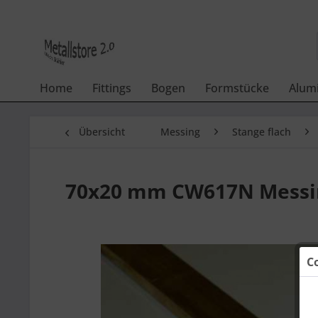
Home
Fittings
Bogen
Formstücke
Alum
Übersicht
Messing
Stange flach
70x20 mm CW617N Messin
C