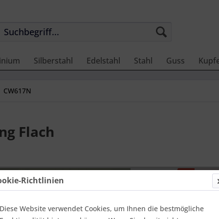
inium
Silberstahl
Edelstahl
Stahl
Guss
Kupf
CW617N
g Flach
Preis
ookie-Richtlinien
268,07
Diese Website verwendet Cookies, um Ihnen die bestmögliche
Einheit:
1 Met